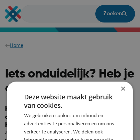
Overslaan
en
Zoeken
naar
de
inhoud
gaan
Breadcrumb
Home
Iets onduidelijk? Heb je
een vraag?
×
Deze website maakt gebruik
van cookies.
Heb je een suggestie om deze pagina
We gebruiken cookies om inhoud en
duidelijker te maken?
advertenties te personaliseren en om ons
Heb je een vraag? Laat het ons weten!
verkeer te analyseren. We delen ook
Je feedback wordt automatisch gelinkt aan deze