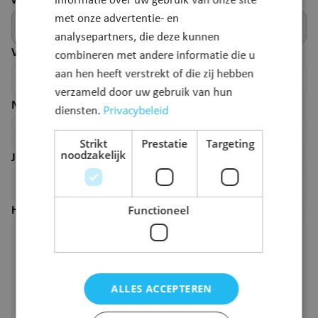
webpagina.
informatie over uw gebruik van onze site
met onze advertentie- en
analysepartners, die deze kunnen
Voornaam
*
combineren met andere informatie die u
aan hen heeft verstrekt of die zij hebben
verzameld door uw gebruik van hun
Naam
*
Privacybeleid
diensten.
Strikt
Prestatie
Targeting
noodzakelijk
Je e-mailadres
*
Functioneel
Hoe kunnen we deze pagina verbeteren?
*
ALLES ACCEPTEREN