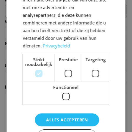
webpagina.
informatie over uw gebruik van onze site
met onze advertentie- en
analysepartners, die deze kunnen
Voornaam
*
combineren met andere informatie die u
aan hen heeft verstrekt of die zij hebben
verzameld door uw gebruik van hun
Naam
*
Privacybeleid
diensten.
Strikt
Prestatie
Targeting
noodzakelijk
Je e-mailadres
*
Functioneel
Hoe kunnen we deze pagina verbeteren?
*
ALLES ACCEPTEREN