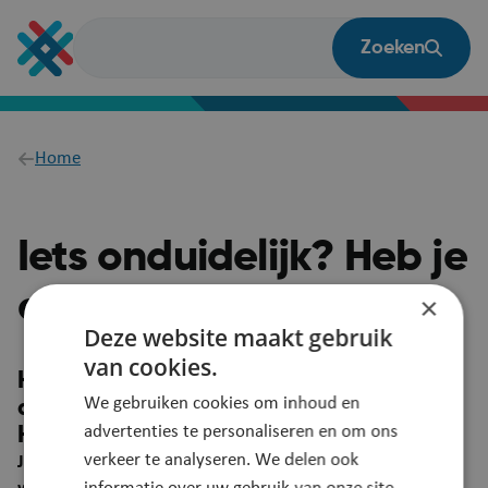
Overslaan
en
Zoeken
naar
de
inhoud
gaan
Breadcrumb
Home
Iets onduidelijk? Heb je
een vraag?
×
Deze website maakt gebruik
van cookies.
Heb je een suggestie om deze pagina
We gebruiken cookies om inhoud en
duidelijker te maken?
advertenties te personaliseren en om ons
Heb je een vraag? Laat het ons weten!
verkeer te analyseren. We delen ook
Je feedback wordt automatisch gelinkt aan deze