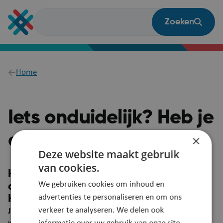
Overslaan
en
Zoeken
naar
de
inhoud
gaan
Breadcrumb
Home
Iets onduidelijk? Heb je
een vraag?
×
Deze website maakt gebruik
van cookies.
Heb je een suggestie om deze pagina
We gebruiken cookies om inhoud en
duidelijker te maken?
advertenties te personaliseren en om ons
Heb je een vraag? Laat het ons weten!
verkeer te analyseren. We delen ook
Je feedback wordt automatisch gelinkt aan deze