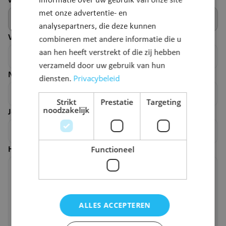
webpagina.
informatie over uw gebruik van onze site
met onze advertentie- en
analysepartners, die deze kunnen
Voornaam
*
combineren met andere informatie die u
aan hen heeft verstrekt of die zij hebben
verzameld door uw gebruik van hun
Naam
*
Privacybeleid
diensten.
Strikt
Prestatie
Targeting
noodzakelijk
Je e-mailadres
*
Functioneel
Hoe kunnen we deze pagina verbeteren?
*
ALLES ACCEPTEREN