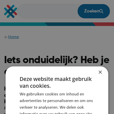
Overslaan
en
Zoeken
naar
de
inhoud
gaan
Breadcrumb
Home
Iets onduidelijk? Heb je
een vraag?
×
Deze website maakt gebruik
van cookies.
Heb je een suggestie om deze pagina
We gebruiken cookies om inhoud en
duidelijker te maken?
advertenties te personaliseren en om ons
Heb je een vraag? Laat het ons weten!
verkeer te analyseren. We delen ook
Je feedback wordt automatisch gelinkt aan deze