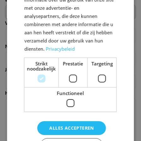
webpagina.
informatie over uw gebruik van onze site
met onze advertentie- en
analysepartners, die deze kunnen
Voornaam
*
combineren met andere informatie die u
aan hen heeft verstrekt of die zij hebben
verzameld door uw gebruik van hun
Naam
*
Privacybeleid
diensten.
Strikt
Prestatie
Targeting
noodzakelijk
Je e-mailadres
*
Functioneel
Hoe kunnen we deze pagina verbeteren?
*
ALLES ACCEPTEREN