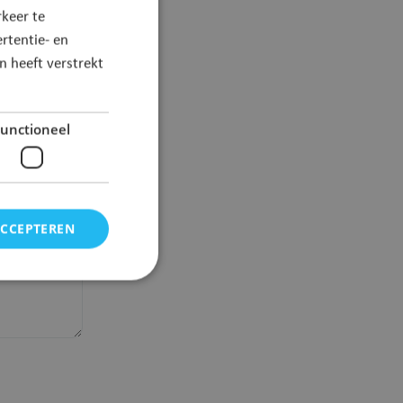
keer te
rtentie- en
 heeft verstrekt
unctioneel
ACCEPTEREN
elding en