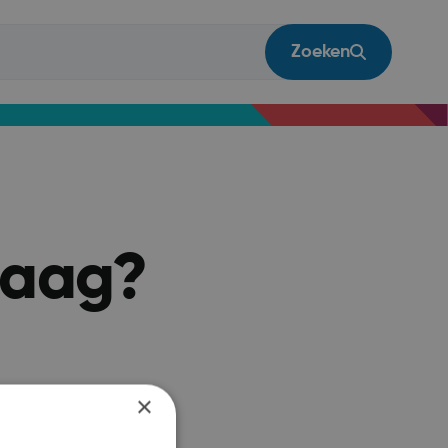
Zoeken
vraag?
×