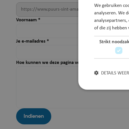
We gebruiken coo
analyseren. We d
Voornaam
*
analysepartners,
of die zij hebbe
Strikt noodzak
Je e-mailadres
*
Hoe kunnen we deze pagina verbeteren?
*
DETAILS WEE
Strikt noodzakelijke
Indienen
accountbeheer. De we