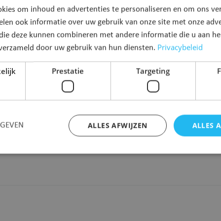
kies om inhoud en advertenties te personaliseren en om ons ver
elen ook informatie over uw gebruik van onze site met onze adve
Naam
*
 die deze kunnen combineren met andere informatie die u aan hen
Privacybeleid
n verzameld door uw gebruik van hun diensten.
elijk
Prestatie
Targeting
F
ALLES AFWIJZEN
ALLES 
RGEVEN
Strikt noodzakelijk
Prestatie
Targeting
Functioneel
 cookies maken de kernfunctionaliteiten van de website mogelijk, zoals gebruikersaanm
bsite kan niet goed worden gebruikt zonder de strikt noodzakelijke cookies.
Aanbieder
/