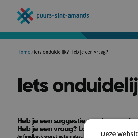
Overslaan
en
naar
de
inhoud
gaan
Breadcrumb
Home
Iets onduidelijk? Heb je een vraag?
Iets onduidel
Heb je een suggestie om deze pagina
Heb je een vraag? Laat het ons wete
Deze websit
Je feedback wordt automatisch gelinkt aan deze webpa