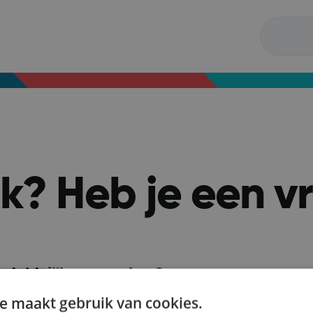
ijk? Heb je een 
 duidelijker te maken?
n!
e maakt gebruik van cookies.
gina.