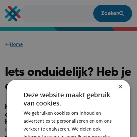
Overslaan
en
Zoeken
naar
de
inhoud
gaan
Breadcrumb
Home
Iets onduidelijk? Heb je
een vraag?
×
Deze website maakt gebruik
van cookies.
Heb je een suggestie om deze pagina
We gebruiken cookies om inhoud en
duidelijker te maken?
advertenties te personaliseren en om ons
Heb je een vraag? Laat het ons weten!
verkeer te analyseren. We delen ook
Je feedback wordt automatisch gelinkt aan deze