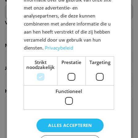
webpagina.
informatie over uw gebruik van onze site
met onze advertentie- en
analysepartners, die deze kunnen
Voornaam
*
combineren met andere informatie die u
aan hen heeft verstrekt of die zij hebben
verzameld door uw gebruik van hun
Naam
*
Privacybeleid
diensten.
Strikt
Prestatie
Targeting
noodzakelijk
Je e-mailadres
*
Functioneel
Hoe kunnen we deze pagina verbeteren?
*
ALLES ACCEPTEREN