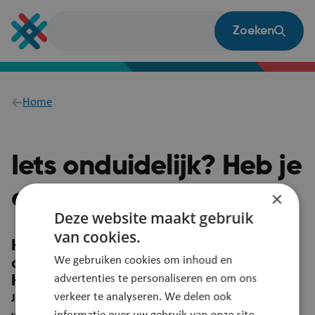
Overslaan
en
Zoeken
naar
de
inhoud
gaan
Breadcrumb
Home
Iets onduidelijk? Heb je
een vraag?
×
Deze website maakt gebruik
van cookies.
Heb je een suggestie om deze pagina
We gebruiken cookies om inhoud en
duidelijker te maken?
advertenties te personaliseren en om ons
Heb je een vraag? Laat het ons weten!
verkeer te analyseren. We delen ook
Je feedback wordt automatisch gelinkt aan deze