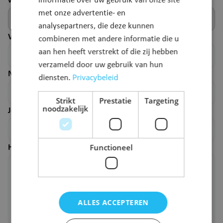
webpagina.
informatie over uw gebruik van onze site
met onze advertentie- en
analysepartners, die deze kunnen
Voornaam
*
combineren met andere informatie die u
aan hen heeft verstrekt of die zij hebben
verzameld door uw gebruik van hun
Naam
*
Privacybeleid
diensten.
Strikt
Prestatie
Targeting
noodzakelijk
Je e-mailadres
*
Functioneel
Hoe kunnen we deze pagina verbeteren?
*
ALLES ACCEPTEREN