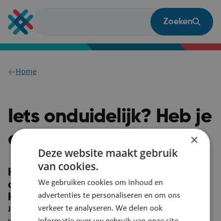
Overslaan
en
Zoeken
naar
de
inhoud
gaan
Breadcrumb
Home
Iets onduidelijk? Heb je
een vraag?
×
Deze website maakt gebruik
van cookies.
Heb je een suggestie om deze pagina
We gebruiken cookies om inhoud en
duidelijker te maken?
advertenties te personaliseren en om ons
Heb je een vraag? Laat het ons weten!
verkeer te analyseren. We delen ook
Je feedback wordt automatisch gelinkt aan deze