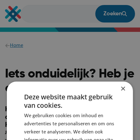
Overslaan
en
Zoeken
naar
de
inhoud
gaan
Breadcrumb
Home
Iets onduidelijk? Heb je
een vraag?
×
Deze website maakt gebruik
van cookies.
Heb je een suggestie om deze pagina
We gebruiken cookies om inhoud en
duidelijker te maken?
advertenties te personaliseren en om ons
Heb je een vraag? Laat het ons weten!
verkeer te analyseren. We delen ook
Je feedback wordt automatisch gelinkt aan deze