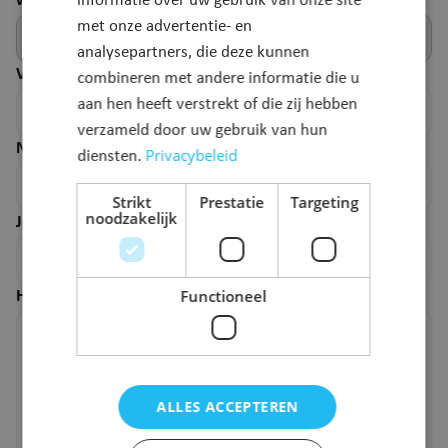
webpagina.
informatie over uw gebruik van onze site
met onze advertentie- en
analysepartners, die deze kunnen
Voornaam
*
combineren met andere informatie die u
aan hen heeft verstrekt of die zij hebben
verzameld door uw gebruik van hun
Naam
*
Privacybeleid
diensten.
Strikt
Prestatie
Targeting
noodzakelijk
Je e-mailadres
*
Functioneel
Hoe kunnen we deze pagina verbeteren?
*
ALLES ACCEPTEREN