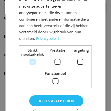
webpagina.
informatie over uw gebruik van onze site
met onze advertentie- en
analysepartners, die deze kunnen
Voornaam
*
combineren met andere informatie die u
aan hen heeft verstrekt of die zij hebben
verzameld door uw gebruik van hun
Naam
*
Privacybeleid
diensten.
Strikt
Prestatie
Targeting
noodzakelijk
Je e-mailadres
*
Functioneel
Hoe kunnen we deze pagina verbeteren?
*
ALLES ACCEPTEREN