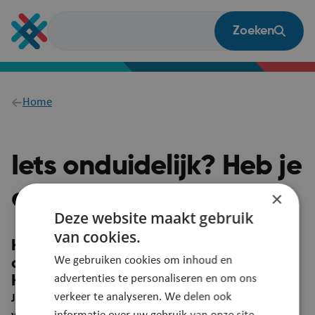
Overslaan
en
Zoeken
naar
de
inhoud
gaan
Breadcrumb
Home
Iets onduidelijk? Heb je
een vraag?
×
Deze website maakt gebruik
van cookies.
Heb je een suggestie om deze pagina
We gebruiken cookies om inhoud en
duidelijker te maken?
advertenties te personaliseren en om ons
Heb je een vraag? Laat het ons weten!
verkeer te analyseren. We delen ook
Je feedback wordt automatisch gelinkt aan deze