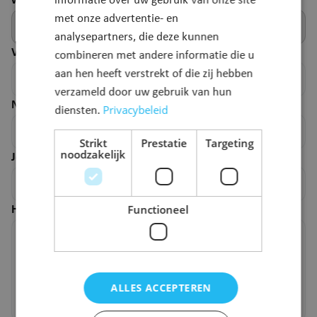
webpagina.
informatie over uw gebruik van onze site
met onze advertentie- en
analysepartners, die deze kunnen
Voornaam
*
combineren met andere informatie die u
aan hen heeft verstrekt of die zij hebben
verzameld door uw gebruik van hun
Naam
*
Privacybeleid
diensten.
Strikt
Prestatie
Targeting
noodzakelijk
Je e-mailadres
*
Functioneel
Hoe kunnen we deze pagina verbeteren?
*
ALLES ACCEPTEREN