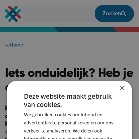
Overslaan
en
Zoeken
naar
de
inhoud
gaan
Breadcrumb
Home
Iets onduidelijk? Heb je
een vraag?
×
Deze website maakt gebruik
van cookies.
Heb je een suggestie om deze pagina
We gebruiken cookies om inhoud en
duidelijker te maken?
advertenties te personaliseren en om ons
Heb je een vraag? Laat het ons weten!
verkeer te analyseren. We delen ook
Je feedback wordt automatisch gelinkt aan deze