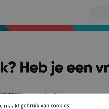
ijk? Heb je een 
 duidelijker te maken?
n!
e maakt gebruik van cookies.
gina.