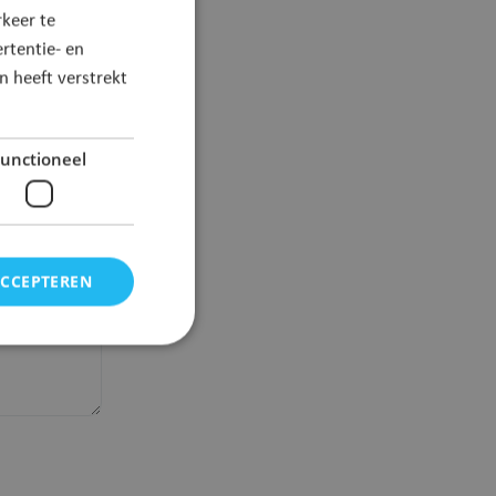
keer te
rtentie- en
 heeft verstrekt
unctioneel
ACCEPTEREN
elding en