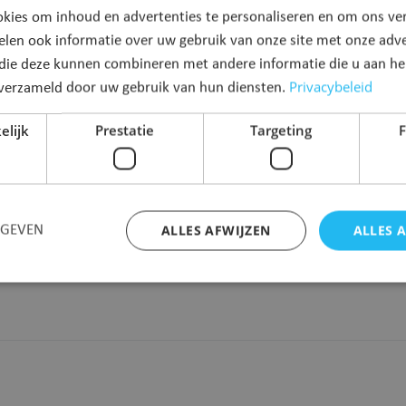
kies om inhoud en advertenties te personaliseren en om ons ver
elen ook informatie over uw gebruik van onze site met onze adve
Naam
*
 die deze kunnen combineren met andere informatie die u aan hen
Privacybeleid
n verzameld door uw gebruik van hun diensten.
elijk
Prestatie
Targeting
F
ALLES AFWIJZEN
ALLES 
RGEVEN
Strikt noodzakelijk
Prestatie
Targeting
Functioneel
 cookies maken de kernfunctionaliteiten van de website mogelijk, zoals gebruikersaanm
bsite kan niet goed worden gebruikt zonder de strikt noodzakelijke cookies.
Aanbieder
/