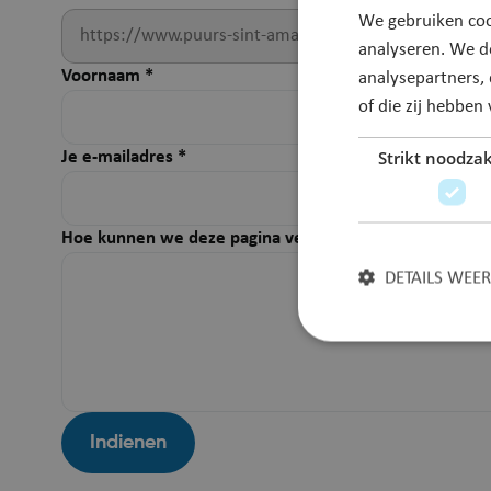
We gebruiken coo
analyseren. We d
Voornaam
*
analysepartners,
of die zij hebbe
Strikt noodzak
Je e-mailadres
*
Hoe kunnen we deze pagina verbeteren?
*
DETAILS WEE
Strikt noodzakelijke
Indienen
accountbeheer. De we