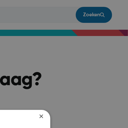
Zoeken
vraag?
×