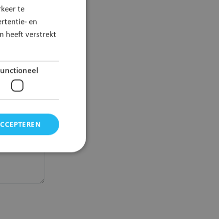
keer te
rtentie- en
 heeft verstrekt
unctioneel
ACCEPTEREN
elding en