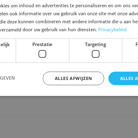
kies om inhoud en advertenties te personaliseren en om ons ver
elen ook informatie over uw gebruik van onze site met onze adve
Naam
*
 die deze kunnen combineren met andere informatie die u aan hen
Privacybeleid
n verzameld door uw gebruik van hun diensten.
elijk
Prestatie
Targeting
F
ALLES AFWIJZEN
ALLES 
RGEVEN
Strikt noodzakelijk
Prestatie
Targeting
Functioneel
 cookies maken de kernfunctionaliteiten van de website mogelijk, zoals gebruikersaanm
bsite kan niet goed worden gebruikt zonder de strikt noodzakelijke cookies.
Aanbieder
/