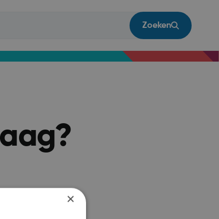
Zoeken
vraag?
×