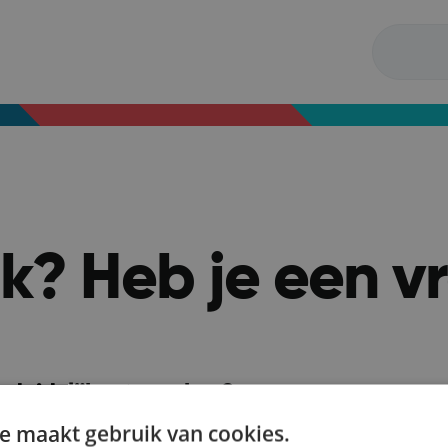
ijk? Heb je een 
 duidelijker te maken?
n!
e maakt gebruik van cookies.
gina.