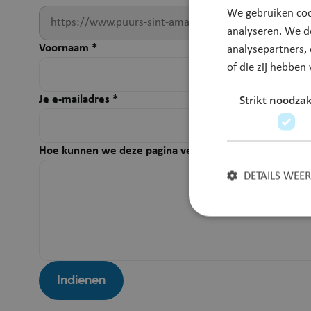
We gebruiken coo
analyseren. We d
Voornaam
*
analysepartners,
of die zij hebbe
Strikt noodzak
Je e-mailadres
*
Hoe kunnen we deze pagina verbeteren?
*
DETAILS WEE
Strikt noodzakelijke
Indienen
accountbeheer. De we