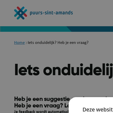
Overslaan
en
naar
de
inhoud
gaan
Breadcrumb
Home
Iets onduidelijk? Heb je een vraag?
Iets onduidel
Heb je een suggestie om deze pagina
Heb je een vraag? Laat het ons wete
Deze websit
Je feedback wordt automatisch gelinkt aan deze webpa