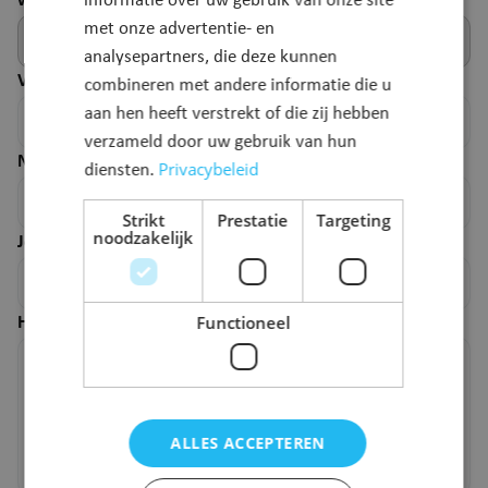
webpagina.
informatie over uw gebruik van onze site
met onze advertentie- en
analysepartners, die deze kunnen
Voornaam
*
combineren met andere informatie die u
aan hen heeft verstrekt of die zij hebben
verzameld door uw gebruik van hun
Naam
*
Privacybeleid
diensten.
Strikt
Prestatie
Targeting
noodzakelijk
Je e-mailadres
*
Functioneel
Hoe kunnen we deze pagina verbeteren?
*
ALLES ACCEPTEREN