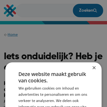
Overslaan
en
Zoeken
naar
de
inhoud
gaan
Breadcrumb
Home
Iets onduidelijk? Heb je
een vraag?
×
Deze website maakt gebruik
van cookies.
Heb je een suggestie om deze pagina
We gebruiken cookies om inhoud en
duidelijker te maken?
advertenties te personaliseren en om ons
Heb je een vraag? Laat het ons weten!
verkeer te analyseren. We delen ook
Je feedback wordt automatisch gelinkt aan deze