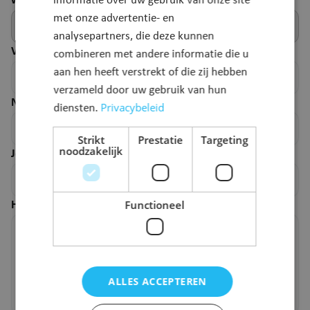
webpagina.
informatie over uw gebruik van onze site
met onze advertentie- en
analysepartners, die deze kunnen
Voornaam
*
combineren met andere informatie die u
aan hen heeft verstrekt of die zij hebben
verzameld door uw gebruik van hun
Naam
*
Privacybeleid
diensten.
Strikt
Prestatie
Targeting
noodzakelijk
Je e-mailadres
*
Functioneel
Hoe kunnen we deze pagina verbeteren?
*
ALLES ACCEPTEREN