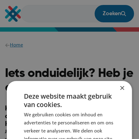
Overslaan
en
Zoeken
naar
de
inhoud
gaan
Breadcrumb
Home
Iets onduidelijk? Heb je
een vraag?
×
Deze website maakt gebruik
van cookies.
Heb je een suggestie om deze pagina
We gebruiken cookies om inhoud en
duidelijker te maken?
advertenties te personaliseren en om ons
Heb je een vraag? Laat het ons weten!
verkeer te analyseren. We delen ook
Je feedback wordt automatisch gelinkt aan deze