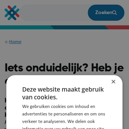
Overslaan
en
Zoeken
naar
de
inhoud
gaan
Breadcrumb
Home
Iets onduidelijk? Heb je
een vraag?
×
Deze website maakt gebruik
van cookies.
Heb je een suggestie om deze pagina
We gebruiken cookies om inhoud en
duidelijker te maken?
advertenties te personaliseren en om ons
Heb je een vraag? Laat het ons weten!
verkeer te analyseren. We delen ook
Je feedback wordt automatisch gelinkt aan deze