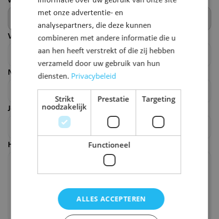
webpagina.
informatie over uw gebruik van onze site
met onze advertentie- en
analysepartners, die deze kunnen
Voornaam
*
combineren met andere informatie die u
aan hen heeft verstrekt of die zij hebben
verzameld door uw gebruik van hun
Naam
*
Privacybeleid
diensten.
Strikt
Prestatie
Targeting
noodzakelijk
Je e-mailadres
*
Functioneel
Hoe kunnen we deze pagina verbeteren?
*
ALLES ACCEPTEREN