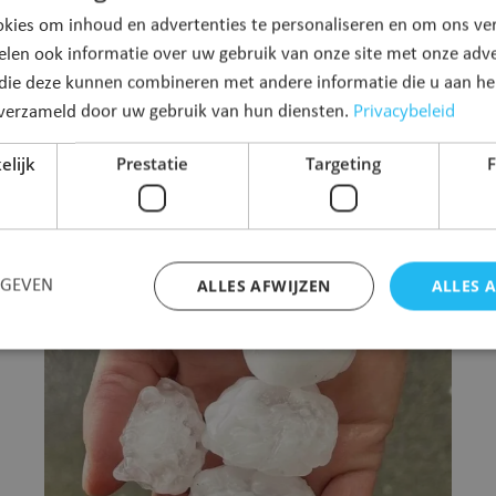
kies om inhoud en advertenties te personaliseren en om ons ver
elen ook informatie over uw gebruik van onze site met onze adve
 die deze kunnen combineren met andere informatie die u aan hen
Geniet van de zon, maar zorg
Privacybeleid
n verzameld door uw gebruik van hun diensten.
goed voor jezelf
elijk
Prestatie
Targeting
F
31 juli 2026
Lees meer
ALLES AFWIJZEN
ALLES 
RGEVEN
Strikt noodzakelijk
Prestatie
Targeting
Functioneel
 cookies maken de kernfunctionaliteiten van de website mogelijk, zoals gebruikersaanm
bsite kan niet goed worden gebruikt zonder de strikt noodzakelijke cookies.
Aanbieder
/