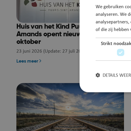
We gebruiken coo
analyseren. We d
analysepartners,
Huis van het Kind Puurs-Sint-
of die zij hebbe
Amands opent nieuwe thuis in
oktober
Strikt noodzak
23 juni 2026 (Update: 27 juli 2026)
Lees meer
DETAILS WEE
Strikt noodzakelijke
accountbeheer. De we