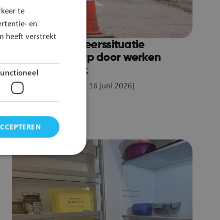
keer te
rtentie- en
 heeft verstrekt
Bijsturing verkeerssituatie
Ruisbroek-Dorp door werken
Ooievaarsnest
unctioneel
12 juni 2026 (Update: 16 juni 2026)
Lees meer
ACCEPTEREN
elding en