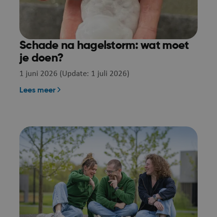
Vervaldatum
Omschrijving
Domein
Sessie
Oracle Corporation
Platformsessiecookie
puurs-sint-amands-
algemeen gebruik, ge
echo.cipalschaubroeck.be
Schade na hagelstorm: wat moet
sites die zijn geschrev
je doen?
Meestal gebruikt om
1 juni 2026 (Update: 1 juli 2026)
gebruikerssessie door
onderhouden.
Lees meer
ionToken
Sessie
Microsoft Corporation
Dit is een anti-verval
webshop.puurs-sint-
is ingesteld door web
amands.be
zijn gebouwd met A
technologieën. Het i
Google Privacy P
om het ongeautorise
van inhoud op een we
stoppen, ook wel Cro
Request Forgery gen
bevat geen informati
gebruiker en wordt ve