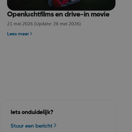
en het
balancing,
Openluchtfilms en drive-in movie
voor dat
21 mei 2026 (Update: 26 mei 2026)
ie altijd door
Lees meer
 cluster
ebruikt om de
gebruiker en
un interactie
an. Het
over de
 bezoeker met
illende
ellingen, zodat
Iets onduidelijk?
den
komstige
Stuur een bericht