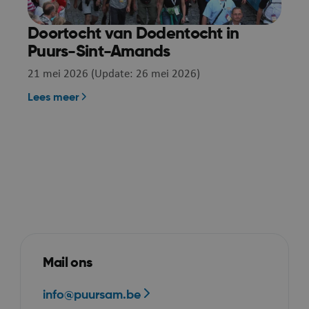
als hostingplatform 
amands.be
inschakelen van load 
Doortocht van Dodentocht in
zorgt deze cookie er
Puurs-Sint-Amands
verzoeken van één
21 mei 2026 (Update: 26 mei 2026)
bezoekersbrowsersess
dezelfde server in het
Lees meer
worden afgehandeld.
METADATA
5 maanden 4
YouTube
Deze cookie wordt g
weken
.youtube.com
toestemming van de 
privacykeuzes voor h
met de site op te sla
registreert gegevens 
toestemming van de
betrekking tot versch
privacybeleid en inst
Mail ons
hun voorkeuren wor
gerespecteerd in toe
info@puursam.be
sessies.