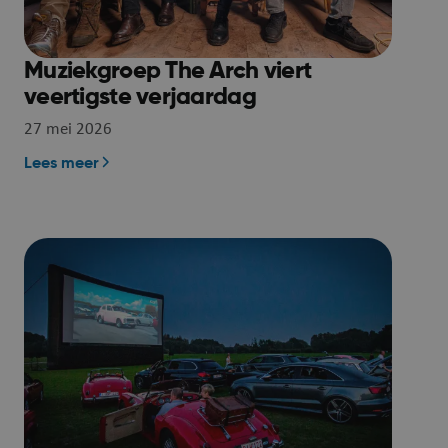
owser.
gesteld door
Muziekgroep The Arch viert
 op het
veertigste verjaardag
platform. Het
taakverdeling
27 mei 2026
dat de
Lees meer
erspagina's
ssie naar
en gerouteerd.
gesteld door
informatie uit
uiker de
over eventuele
eindgebruiker
hij de
zocht.
icrosoft Azure