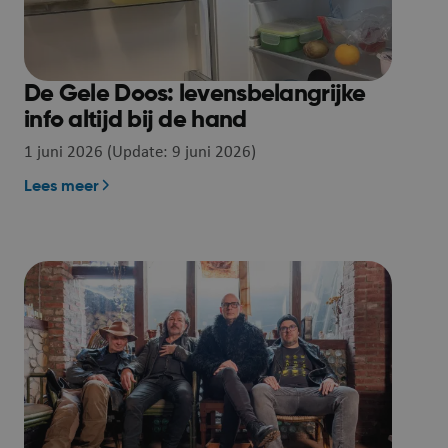
 voor
bruikt door
De Gele Doos: levensbelangrijke
en in JSP.
info altijd bij de hand
 een anonieme
1 juni 2026 (Update: 9 juni 2026)
 de server te
Lees meer
singscookie die
applicaties die
SP.NET MVC-
s ontworpen
olicy
erd plaatsen
bsite te
ss-Site
oemd. Het
e over de
rnietigd bij