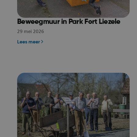
ARRAffinity
Beweegmuur in Park Fort Liezele
29 mei 2026
Lees meer
ASP.NET_SessionId
ARRAffinitySameSit