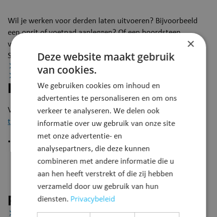
​​Wil je werken voor derden laten uitvoeren? Bijvoorbeeld
een oprit of voetpad aanleggen? Of een boordsteen
×
verlagen? Neem dan contact op met de gemeente Puurs-
Deze website maakt gebruik
Sint-Amands.
Procedure
van cookies.
Reglementen
We gebruiken cookies om inhoud en
Procedure
advertenties te personaliseren en om ons
Vul het
aanvraagformulier​
in en stuur het naar
verkeer te analyseren. We delen ook
technischedienst@puursam.be
informatie over uw gebruik van onze site
met onze advertentie- en
Een medewerker van de technische dienst contacteert je
analysepartners, die deze kunnen
om afspraken te maken over:
combineren met andere informatie die u
timing
aan hen heeft verstrekt of die zij hebben
loc​​atie
verzameld door uw gebruik van hun
vergoeding​​
Privacybeleid
Reglementen
diensten.
Retributiereglement voor de uitvoering van werken