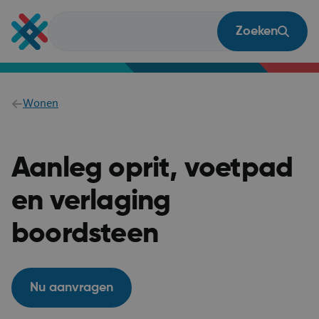
Overslaan
en
Zoeken
naar
de
inhoud
gaan
Breadcrumb
Wonen
Aanleg oprit, voetpad
en verlaging
boordsteen
Nu aanvragen