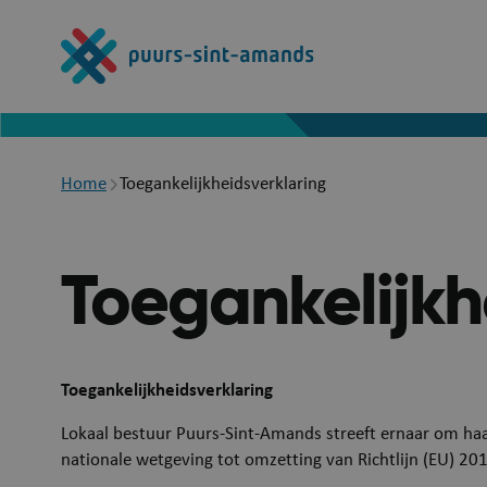
Overslaan
en
naar
de
inhoud
gaan
Breadcrumb
Home
Toegankelijkheidsverklaring
Toegankelijkh
Toegankelijkheidsverklaring
Lokaal bestuur Puurs-Sint-Amands streeft ernaar om ha
nationale wetgeving tot omzetting van Richtlijn (EU) 2