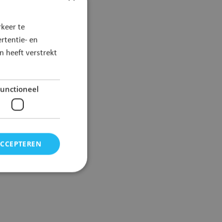
keer te
rtentie- en
 heeft verstrekt
unctioneel
ACCEPTEREN
elding en