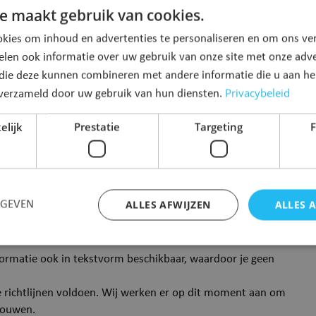
e maakt gebruik van cookies.
te.
kies om inhoud en advertenties te personaliseren en om ons ver
elen ook informatie over uw gebruik van onze site met onze adve
 die deze kunnen combineren met andere informatie die u aan hen
an WCAG 2.1. Volgende onderdelen zijn niet (volledig)
Privacybeleid
n verzameld door uw gebruik van hun diensten.
elijk
Prestatie
Targeting
F
e aangewezen zijn op het gebruik van een “screen reader”
ervoor aan een duurzame en toekomstgerichte oplossing
ALLES AFWIJZEN
ALLES 
RGEVEN
 alternatieve tekst. Onze websitebouwer dient hiervoor her
en het laatste kwartaal van 2021.
informatie ook in tekstvorm beschikbaar, waardoor je geen
Strikt noodzakelijk
Prestatie
Targeting
Functioneel
de richtlijnen voldoen. Wij werken er op dit moment aan om
 cookies maken de kernfunctionaliteiten van de website mogelijk, zoals gebruikersaanm
bouwen.
bsite kan niet goed worden gebruikt zonder de strikt noodzakelijke cookies.