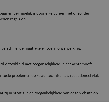
aar en begrijpelijk is door elke burger met of zonder
heden regels op.
j verschillende maatregelen toe in onze werking:
d ontwikkeld met toegankelijkheid in het achterhoofd.
entuele problemen op zowel technisch als redactioneel vlak
 zij in staat zijn de toegankelijkheid van onze website op