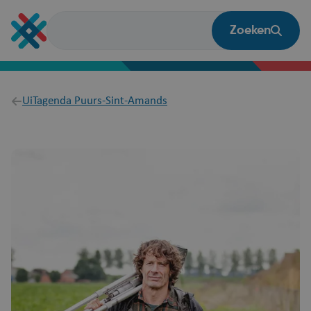
Overslaan
en
Zoeken
naar
de
inhoud
gaan
Breadcrumb
UiTagenda Puurs-Sint-Amands