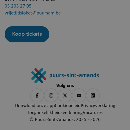
03 203 27 05
vrijetijdsloket@puursam.be
Koop tickets
Google Privacy Policy
Volg ons
Donwload onze app
Cookiebeleid
Privacyverklaring
Toegankelijkheidsverklaring
Vacatures
ARRAffinity
Se
Microsoft Corporation
.mijn.puurs-sint-
© Puurs-Sint-Amands, 2025 - 2026
amands.be