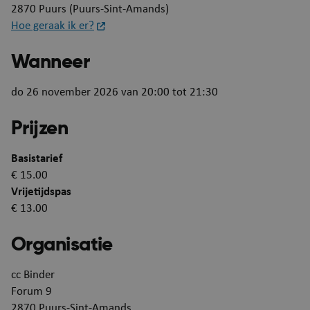
2870 Puurs (Puurs-Sint-Amands)
Strikt noodzakelijke cookies maken de
Hoe geraak ik er?
kernfunctionaliteiten van de website mogelijk, zoals
gebruikersaanmelding en accountbeheer. De
website kan niet goed worden gebruikt zonder de
Wanneer
strikt noodzakelijke cookies.
Aanbieder
/
do 26 november 2026 van 20:00 tot 21:30
Naam
Verva
Domein
Prijzen
JSESSIONID
Se
Oracle Corporation
puurs-sint-amands-
echo.cipalschaubroeck.be
Basistarief
€ 15.00
Vrijetijdspas
€ 13.00
Organisatie
cc Binder
__RequestVerificationToken
Se
Microsoft Corporation
Forum 9
webshop.puurs-sint-
2870
Puurs-Sint-Amands
amands.be