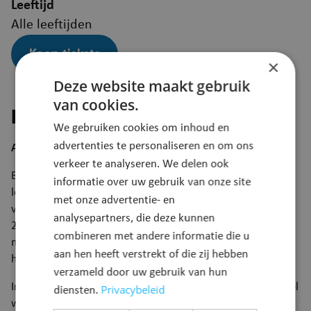
Leeftijd
Alle leeftijden
Koop tickets
×
Deze website maakt gebruik
van cookies.
Beschrijving
We gebruiken cookies om inhoud en
advertenties te personaliseren en om ons
APPLAUS VOOR DE NATUUR
verkeer te analyseren. We delen ook
Bioloog en journalist Dirk Draulansis bekend van zijn lange
informatie over uw gebruik van onze site
loopbaan bij het weekblad Knack en zijn vele optredens
met onze advertentie- en
voor radio en televisie. In het winterhalfjaar van 2009 tot
analysepartners, die deze kunnen
2010 zeilde hij voor Canvas en de Nederlandse VPRO acht
combineren met andere informatie die u
maanden lang de wereldrond in het kielzog van zijn grote
aan hen heeft verstrekt of die zij hebben
held Charles Darwin.
verzameld door uw gebruik van hun
In zijn voordracht ‘Applaus voor de Natuur’, wat ook de titel
Privacybeleid
diensten.
was van zijn rubriek in De Laatste Show met Mark