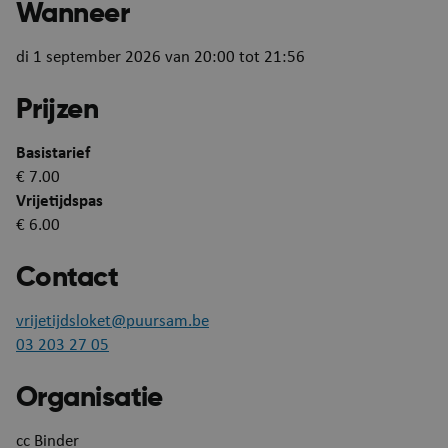
Wanneer
Functioneel
Strikt noodzakelijke cookies maken de
di 1 september 2026 van 20:00 tot 21:56
kernfunctionaliteiten van de website mogelijk, zoals
gebruikersaanmelding en accountbeheer. De
website kan niet goed worden gebruikt zonder de
Prijzen
strikt noodzakelijke cookies.
Aanbieder
/
Basistarief
Naam
Verva
Domein
€ 7.00
Vrijetijdspas
JSESSIONID
Se
Oracle Corporation
puurs-sint-amands-
€ 6.00
echo.cipalschaubroeck.be
Contact
vrijetijdsloket@puursam.be
03 203 27 05
Organisatie
__RequestVerificationToken
Se
cc Binder
Microsoft Corporation