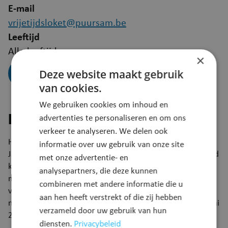
E-mail
vrijetijdsloket@puursam.be
Leeftijd
Alle leeftijden
×
Deze website maakt gebruik
Koop tickets
van cookies.
We gebruiken cookies om inhoud en
Beschrijving
advertenties te personaliseren en om ons
verkeer te analyseren. We delen ook
Het levensverhaal van de beroemde zanger Michael
informatie over uw gebruik van onze site
Jackson. Hij wordt beschouwd als de “King of Pop”. Aan bod
met onze advertentie- en
komen zijn kindertijd als de ster van de Jackson 5 en het
analysepartners, die deze kunnen
misbruik door zijn vader Joe Jackson. Verder is er aandacht
combineren met andere informatie die u
voor zijn hit Thriller, de aankoop van Neverland Valley en
aan hen heeft verstrekt of die zij hebben
nog meer tot zijn tragische en onverwachte dood op 25 juni
verzameld door uw gebruik van hun
2009.
Privacybeleid
diensten.