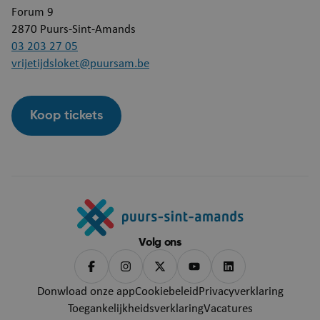
webshop.puurs-sint-
Forum 9
amands.be
2870
Puurs-Sint-Amands
03 203 27 05
vrijetijdsloket@puursam.be
Koop tickets
Google Privacy Policy
Volg ons
Donwload onze app
Cookiebeleid
Privacyverklaring
ARRAffinity
Se
Microsoft Corporation
.mijn.puurs-sint-
Toegankelijkheidsverklaring
Vacatures
amands.be