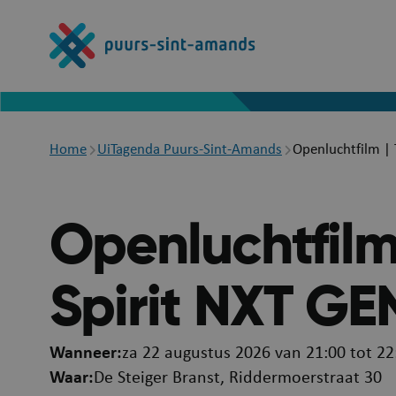
Overslaan
en
naar
de
inhoud
gaan
Breadcrumb
Home
UiTagenda Puurs-Sint-Amands
Openluchtfilm |
Openluchtfilm
Spirit NXT GE
Wanneer
za 22 augustus 2026 van 21:00 tot 22
Waar
De Steiger Branst, Riddermoerstraat 30