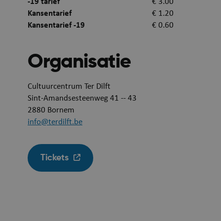
-19 tarief
€ 3.00
Kansentarief
€ 1.20
Kansentarief -19
€ 0.60
Organisatie
Cultuurcentrum Ter Dilft
ASP.NET_SessionId
Sint-Amandsesteenweg 41 -- 43
2880
Bornem
info@terdilft.be
Tickets
ARRAffinitySameSit