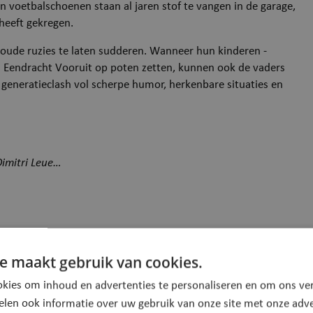
un voetbalschoenen staan al jaren stof te vangen in de garage,
n heeft gekregen.
om oude ruzies te laten sudderen. Wanneer hun kinderen -
n Eendracht Vooruit op poten zetten, kunnen ook de vaders
 generatieclash vol scherpe humor, herkenbare situaties en
 Dimitri Leue…
e maakt gebruik van cookies.
ng met CC Binder.
kies om inhoud en advertenties te personaliseren en om ons ver
elen ook informatie over uw gebruik van onze site met onze adve