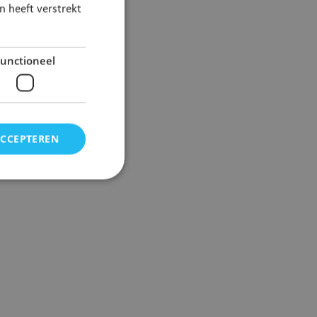
 heeft verstrekt
unctioneel
ACCEPTEREN
elding en
ig
 voor