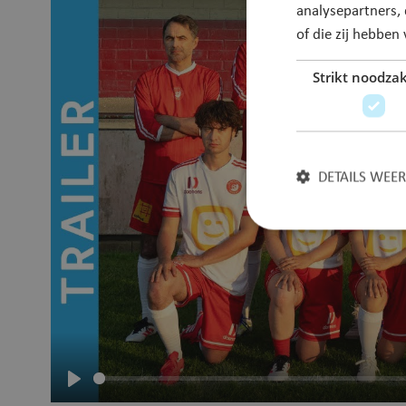
analysepartners,
video
of die zij hebbe
URL
Strikt noodzak
DETAILS WEE
Strikt noodzakelijke
accountbeheer. De we
Naam
JSESSIONID
Afspelen