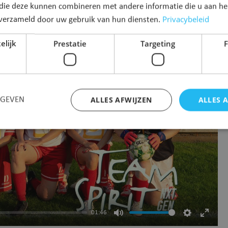
 die deze kunnen combineren met andere informatie die u aan hen
Privacybeleid
n verzameld door uw gebruik van hun diensten.
elijk
Prestatie
Targeting
F
ALLES AFWIJZEN
ALLES 
RGEVEN
Strikt noodzakelijk
Prestatie
Targeting
Functioneel
 cookies maken de kernfunctionaliteiten van de website mogelijk, zoals gebruikersaanm
bsite kan niet goed worden gebruikt zonder de strikt noodzakelijke cookies.
Aanbieder
/
Vervaldatum
Omschrijving
Domein
01:46
Sessie
Oracle Corporation
Dempen
Instellingen
Volled
Platformsessiecookie