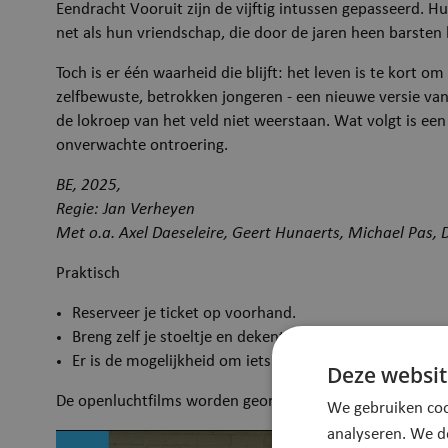
Eendracht Vooruit zijn de vijftig intussen gepasseerd. H
net als hun vriendschap, die door de jaren heen barste
Toch is er één waarheid die blijft: het leven is te kort 
zelfbewuste, betrokken jongeren - een nieuwe versie va
de lokroep van het veld niet weerstaan. Wat volgt is een
onverwachte ontroering.
BE, 2025,
Regie: Jan Verheyen
Met o.a. Axel Daeseleire, Geert Hunaerts, Michael Pas,
Praktisch
Reserveer je ticket op voorhand.
Breng zelf je stoeltje en dekentje mee.
Er is de mogelijkheid om iets te drinken.
Deze websit
De openluchtfilms worden georganiseerd in samenwerki
We gebruiken coo
analyseren. We d
Externe