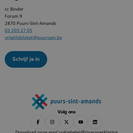
JSESSIONID
Se
Oracle Corporation
puurs-sint-amands-
cc Binder
echo.cipalschaubroeck.be
Forum 9
2870
Puurs-Sint-Amands
03 203 27 05
vrijetijdsloket@puursam.be
Schrijf je in
__RequestVerificationToken
Se
Microsoft Corporation
webshop.puurs-sint-
amands.be
Volg ons
Donwload onze app
Cookiebeleid
Privacyverklaring