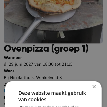
Ovenpizza (groep 1)
Wanneer
di 29 juni 2027 van 18:30 tot 21:15
Waar
Bij Nicola thuis, Winkelveld 3
2870 Puurs-Sint-Amands
×
Hoe geraak ik er?
Deze website maakt gebruik
Leeftijd
van cookies.
Vanaf 18 jaar