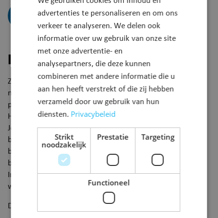
We gebruiken cookies om inhoud en
advertenties te personaliseren en om ons
Schrijf je in
verkeer te analyseren. We delen ook
informatie over uw gebruik van onze site
met onze advertentie- en
Beschrijving
analysepartners, die deze kunnen
combineren met andere informatie die u
Zout, water, gist en bloem. Vier ingrediënten voor het
aan hen heeft verstrekt of die zij hebben
maken van een van 's werelds bekendste bereidingen: de
verzameld door uw gebruik van hun
pizza.
Privacybeleid
diensten.
Helemaal eigenhandig gemaakt én geproefd!
Je krijgt niet enkel recepten, maar ook de onmisbare pizza-
Strikt
Prestatie
Targeting
basiskennis: kneedtechnieken, baktechnieken en alle
noodzakelijk
broodnodige finesses en kleine geheimen van de pizza. We
bakken de pizza in een houtoven.
In een zonnige sfeer degusteren we ook lekkere Italiaanse
Functioneel
wijnen.
Docent: Nicola Priolo.