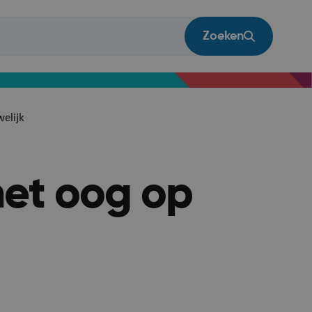
Zoeken
welijk
het oog op