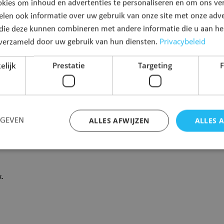
 krachtens de wet.
kies om inhoud en advertenties te personaliseren en om ons ver
elen ook informatie over uw gebruik van onze site met onze adve
 die deze kunnen combineren met andere informatie die u aan hen
Privacybeleid
n verzameld door uw gebruik van hun diensten.
elijk
Prestatie
Targeting
F
ALLES AFWIJZEN
ALLES 
RGEVEN
of haar identiteitskaart
Strikt noodzakelijk
Prestatie
Targeting
Functioneel
.
 cookies maken de kernfunctionaliteiten van de website mogelijk, zoals gebruikersaanm
bsite kan niet goed worden gebruikt zonder de strikt noodzakelijke cookies.
Aanbieder
/
Vervaldatum
Omschrijving