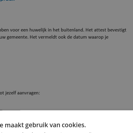
bben voor een huwelijk in het buitenland. Het attest bevestigt
 jouw gemeente. Het vermeldt ook de datum waarop je
ot jezelf aanvragen:
d)
 (wanneer zij niet zelf deze gegevens kunnen raadplegen in
e maakt gebruik van cookies.