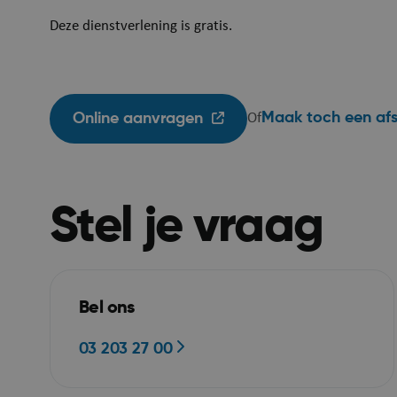
Deze dienstverlening is gratis.
JSESSIONID
Maak toch een af
Online aanvragen
Of
__RequestVerificat
Stel je vraag
Bel ons
03 203 27 00