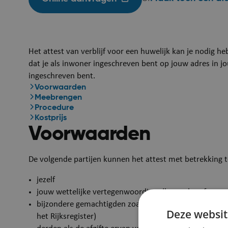
Het attest van verblijf voor een huwelijk kan je nodig he
dat je als inwoner ingeschreven bent op jouw adres in
ingeschreven bent.
Voorwaarden
Meebrengen
Procedure
Kostprijs
Voorwaarden
De volgende partijen kunnen het attest met betrekking t
jezelf
jouw wettelijke vertegenwoordiger (bv. ouder of voog
bijzondere gemachtigden zoals een notaris of advocaat
Deze websit
het Rijksregister)