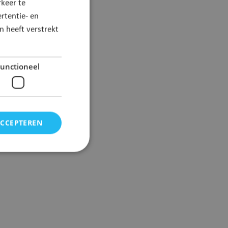
keer te
rtentie- en
 heeft verstrekt
unctioneel
ACCEPTEREN
elding en