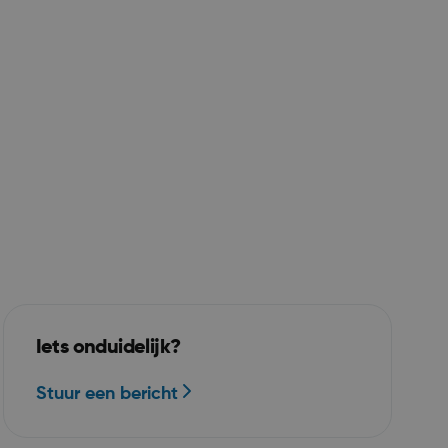
 voor
bruikt door
en in JSP.
 een anonieme
 de server te
singscookie die
applicaties die
SP.NET MVC-
s ontworpen
olicy
erd plaatsen
bsite te
ss-Site
Iets onduidelijk?
oemd. Het
e over de
Stuur een bericht
rnietigd bij
owser.