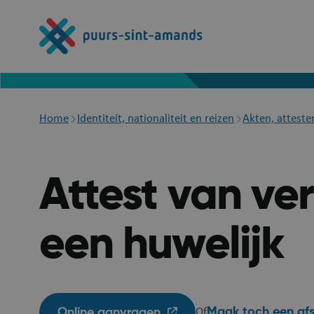
Overslaan
en
naar
de
inhoud
gaan
Breadcrumb
Home
Identiteit, nationaliteit en reizen
Akten, atteste
Attest van ver
een huwelijk
Maak toch een af
Online aanvragen
Of