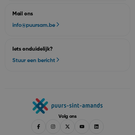
JSESSIONID
Se
Oracle Corporation
puurs-sint-amands-
echo.cipalschaubroeck.be
Mail ons
info@puursam.be
Iets onduidelijk?
Stuur een bericht
__RequestVerificationToken
Se
Microsoft Corporation
webshop.puurs-sint-
amands.be
Volg ons