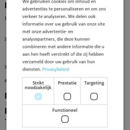
We gebruiken cookies om inhoud en
Procedure
advertenties te personaliseren en om ons
verkeer te analyseren. We delen ook
​Je neemt telefonisch/per mail contact op met de
informatie over uw gebruik van onze site
thuiszorgcoördinator of medewerker van het lokaal
met onze advertentie- en
dienstencentrum om een afspraak te maken​.
De thuiszorgcoördinator komt bij voorkeur op
analysepartners, die deze kunnen
huisbezoek en bespreekt met jou de verschillende
combineren met andere informatie die u
tegemoetkomingen samen met de voorwaarden en
aan hen heeft verstrekt of die zij hebben
procedures.
verzameld door uw gebruik van hun
Indien nodig vullen wij samen met jou de (elektronisch)
Privacybeleid
diensten.
aanvraag of documenten in.
Wij volgen je aanvraag verder op en zijn aanspreekpunt
Strikt
Prestatie
Targeting
noodzakelijk
voor alle betrokkenen.
Reglementen
Vlaamse Sociale Bescherming
Functioneel
Bijkomende informatie
Zorgbudget voor ouderen met een zorgnood met
beperkte financiële middelen (verkoop, schenkingen,