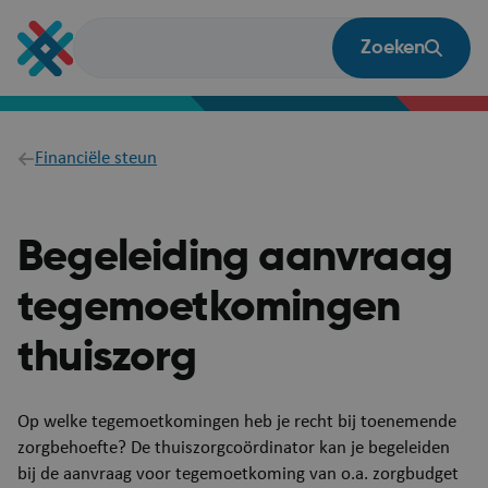
Overslaan
en
Zoeken
naar
de
inhoud
gaan
Breadcrumb
Financiële steun
Begeleiding aanvraag
tegemoetkomingen
thuiszorg
​​​Op welke tegemoetkomingen heb je recht bij toenemende
zorgbehoefte? De thuiszorgcoördinator kan je begeleiden
bij de aanvraag voor tegemoetkoming van o.a. zorgbudget