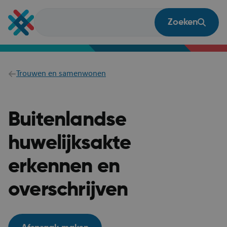
Overslaan
en
Zoeken
naar
de
inhoud
gaan
Breadcrumb
Trouwen en samenwonen
Buitenlandse
huwelijksakte
erkennen en
overschrijven