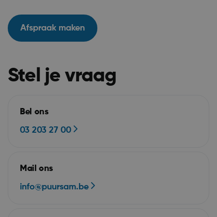
Afspraak maken
Stel je vraag
__RequestVerificationToken
Se
Microsoft Corporation
webshop.puurs-sint-
amands.be
Bel ons
03 203 27 00
Mail ons
info@puursam.be
Google Privacy Policy