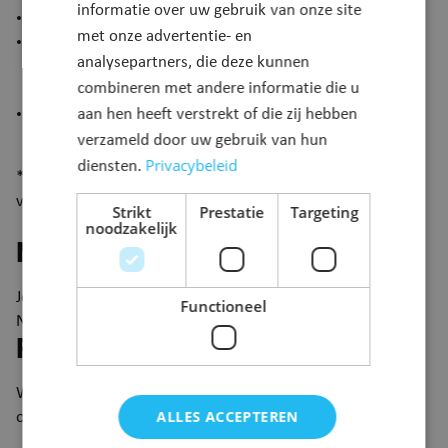
informatie over uw gebruik van onze site
gelegaliseerd zijn voor niet-EU landen
met onze advertentie- en
door een beëdigde vertaler* vertaald worden naar het
analysepartners, die deze kunnen
Nederlands, Frans of Duits . Je kiest de taal van de
combineren met andere informatie die u
Belgische gemeente waar de akte wordt overgeschreven.
een gelegaliseerde handtekening van de buitenlandse
aan hen heeft verstrekt of die zij hebben
beëdigde vertaler bevatten
verzameld door uw gebruik van hun
Privacybeleid
diensten.
*In België kun je de lijst van de beëdigde vertalers
verkrijgen op de griffie van de rechtbank van eerste aanleg.
Strikt
Prestatie
Targeting
noodzakelijk
Meebrengen
Je brengt jouw originele huwelijksakte mee met een
Functioneel
Nederlandse vertaling en indien nodig gelegaliseerd.
Procedure
Woon je in
België
? Laat je buitenlandse huwelijksakte dan
ALLES ACCEPTEREN
overschrijven in het register van de burgerlijke stand: