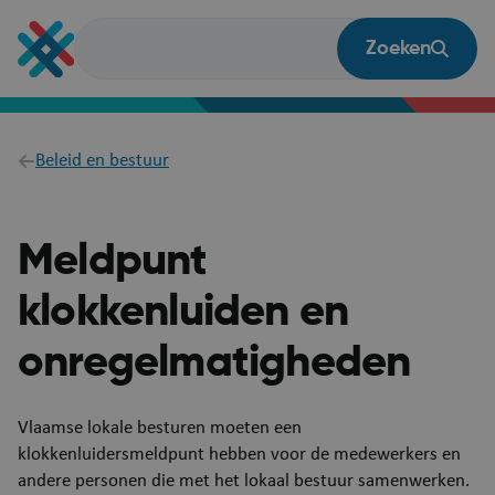
Overslaan
en
Zoeken
naar
de
inhoud
gaan
Breadcrumb
Beleid en bestuur
Meldpunt
klokkenluiden en
onregelmatigheden
​Vlaamse lokale besturen moeten een
klokkenluidersmeldpunt hebben voor de medewerkers en
andere personen die met het lokaal bestuur samenwerken.