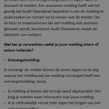
Functioneel
anoniem te melden. Een anonieme melding heeft wel tot
gevolg dat Audit Vlaanderen beperkter is om de melding te
Strikt noodzakelijke cookies maken de
kernfunctionaliteiten van de website mogelijk, zoals
onderzoeken en contact op te nemen met de melder. Om
gebruikersaanmelding en accountbeheer. De
de kans te maximaliseren dat een melding niet anoniem
website kan niet goed worden gebruikt zonder de
strikt noodzakelijke cookies.
gemaakt wordt, beschermt Audit Vlaanderen steeds de
identiteit van melders.
Aanbieder
/
Naam
Verva
Domein
Wat kan je verwachten nadat je jouw melding intern of
JSESSIONID
Se
Oracle Corporation
extern indiende?
puurs-sint-amands-
echo.cipalschaubroeck.be
Ontvangstmelding
Je ontvangt als melder binnen de zeven dagen na de dag
waarop het meldkanaal uw melding ontvangen heeft een
ontvangstmelding, tenzij:
Je melding al binnen die termijn werd afgehandeld. Dan
krijg je meteen meer informatie over jouw melding.
Je je uitdrukkelijk verzet hebt tegen het krijgen van een
__RequestVerificationToken
Se
Microsoft Corporation
ontvangstmelding.