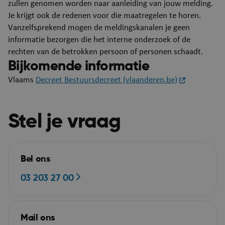
zullen genomen worden naar aanleiding van jouw melding.
Je krijgt ook de redenen voor die maatregelen te horen.
Vanzelfsprekend mogen de meldingskanalen je geen
informatie bezorgen die het interne onderzoek of de
rechten van de betrokken persoon of personen schaadt.
Bijkomende informatie
Vlaams
Decreet Bestuursdecreet (vlaanderen.be)
Stel je vraag
ASP.NET_SessionId
Se
Microsoft Corporation
Bel ons
webshop.puurs-sint-
amands.be
03 203 27 00
Mail ons