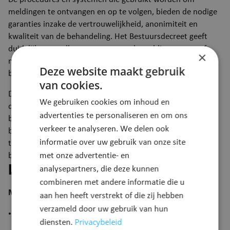
meldingen te ontvangen en op te volgen, bieden de nodige
garanties inzake de vertrouwelijkheid, anonimiteit en
kwaliteit van de behandeling. Het Bestuursdecreet geeft
duidelijk aan welke gegevens over de melding mogen of
×
moeten geregistreerd worden en geeft richtlijnen over de
Deze website maakt gebruik
bewaring.
van cookies.
De nieuwe regeling voorziet een verbod op represailles. De
We gebruiken cookies om inhoud en
definitie van represailles is ruim omschreven. Denk
advertenties te personaliseren en om ons
bijvoorbeeld aan represailles in het kader van negatieve
verkeer te analyseren. We delen ook
beoordelingen of ontslag, maar ook bij verandering van
informatie over uw gebruik van onze site
taken, financiële sancties of reputatieschade. De
bescherming tegen represailles is onbeperkt in tijd.
met onze advertentie- en
Procedure
analysepartners, die deze kunnen
combineren met andere informatie die u
Melden
aan hen heeft verstrekt of die zij hebben
verzameld door uw gebruik van hun
Intern meldpunt
Privacybeleid
diensten.