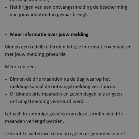
webshop.puurs-sint-
amands.be
Het krijgen van een ontvangstmelding de bescherming
van jouw identiteit in gevaar brengt.
Meer informatie over jouw melding
Binnen een redelijke termijn krijg je informatie over wat er
met jouw melding gebeurde.
Google Privacy Policy
Meer concreet:
Binnen de drie maanden na de dag waarop het
meldingskanaal de ontvangstmelding verstuurde.
Of binnen drie maanden en zeven dagen, als er geen
ontvangstmelding verstuurd werd.
Let wel: in sommige gevallen kan deze termijn van drie
maanden verlengd worden.
ARRAffinity
Se
Microsoft Corporation
.mijn.puurs-sint-
Je komt te weten welke maatregelen er genomen zijn of
amands.be