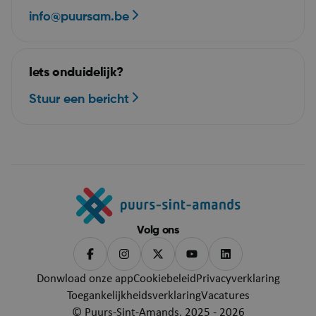
info@puursam.be
Iets onduidelijk?
Stuur een bericht
ARRAffinitySameSite
Se
Microsoft Corporation
.mijn.puurs-sint-
amands.be
Volg ons
Donwload onze app
Cookiebeleid
Privacyverklaring
Toegankelijkheidsverklaring
Vacatures
© Puurs-Sint-Amands, 2025 - 2026
VISITOR_PRIVACY_METADATA
5 maa
YouTube