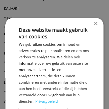
KALFORT
* Kerk
×
* Sportpark De Schans vooraan infopunt en achteraan aan
Deze website maakt gebruik
ticketzuil voetbal
van cookies.
* Bos van Coolhem
We gebruiken cookies om inhoud en
advertenties te personaliseren en om ons
LIEZELE
verkeer te analyseren. We delen ook
* Sporthal
informatie over uw gebruik van onze site
met onze advertentie- en
* Park Fort Liezele
analysepartners, die deze kunnen
LIPPELO
combineren met andere informatie die u
aan hen heeft verstrekt of die zij hebben
* Sportsite
verzameld door uw gebruik van hun
Privacybeleid
diensten.
OPPUURS