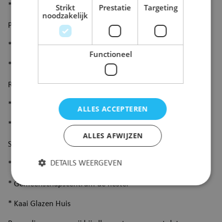
* Sportsite
Strikt
Prestatie
Targeting
noodzakelijk
PUURS
* Sport- en Evenementenhal Binder
Functioneel
* Hoogstraat ter hoogte van de doorsteek naar de Bib
RUISBROEK
* Dienstencentrum De Nieuwe Ark
ALLES ACCEPTEREN
* Flegado Achterhoefweg
ALLES AFWIJZEN
SINT-AMANDS
DETAILS WEERGEVEN
* Sporthal
* Gemeenschapscentrum de nestel
* Kaai Glazen Huis
Strikt noodzakelijk
Prestatie
Targeting
Functioneel