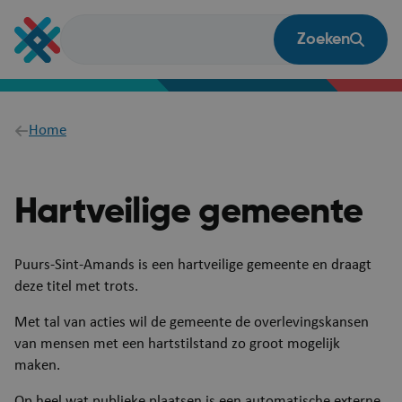
Overslaan
en
Zoeken
naar
de
inhoud
gaan
Breadcrumb
Home
Hartveilige gemeente
​​​​​​​Puurs-Sint-Amands is een hartveilige gemeente en draagt
deze titel met trots.
Met tal van acties wil de gemeente de overlevingskansen
van mensen met een hartstilstand zo groot mogelijk
maken.
Op heel wat publieke plaatsen is een automatische externe