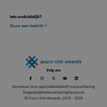
Iets onduidelijk?
Stuur een bericht
Volg ons
ASP.NET_SessionId
Se
Microsoft Corporation
webshop.puurs-sint-
amands.be
Donwload onze app
Cookiebeleid
Privacyverklaring
Toegankelijkheidsverklaring
Vacatures
© Puurs-Sint-Amands, 2025 - 2026