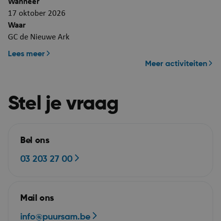
Wanneer
17 oktober 2026
Waar
GC de Nieuwe Ark
Lees meer
Meer activiteiten
Google Privacy Policy
Stel je vraag
Bel ons
03 203 27 00
ARRAffinity
Se
Microsoft Corporation
Mail ons
.mijn.puurs-sint-
amands.be
info@puursam.be