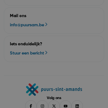
JSESSIONID
Se
Oracle Corporation
puurs-sint-amands-
echo.cipalschaubroeck.be
Mail ons
info@puursam.be
Iets onduidelijk?
Stuur een bericht
__RequestVerificationToken
Se
Microsoft Corporation
webshop.puurs-sint-
amands.be
Volg ons