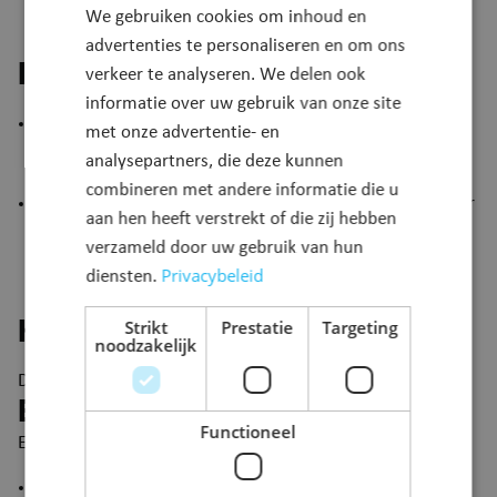
appartementen? Dan is een appartements- of
We gebruiken cookies om inhoud en
busnummer voor elk appartement verplicht.​
advertenties te personaliseren en om ons
Procedure
verkeer te analyseren. We delen ook
informatie over uw gebruik van onze site
Neem voor vragen of onduidelijkheden contact op met
met onze advertentie- en
de dienst Burgerzaken via het ​webformulier of maak een
analysepartners, die deze kunnen
afspraak bij de dienst burgerzaken. ​
combineren met andere informatie die u
Heb je een officieel document nodig waar je huisnummer
aan hen heeft verstrekt of die zij hebben
in wordt bevestigd, vraag dan
een uittreksel uit het
verzameld door uw gebruik van hun
bevolkingsregister
aan.
Privacybeleid
diensten.
Strikt
Prestatie
Targeting
Kostprijs
noodzakelijk
Deze dienstverlening is gratis.
Bijkomende informatie
Functioneel
Een correct, zichtbaar nummer is belangrijk voor:
een juiste inschrijving in het bevolkingsregister