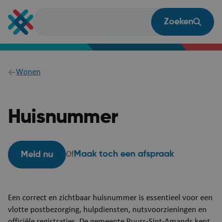
Overslaan
en
Zoeken
naar
de
inhoud
gaan
Breadcrumb
Wonen
Huisnummer
Maak toch een afspraak
Meld nu
Of
Een correct en zichtbaar huisnummer is essentieel voor een
vlotte postbezorging, hulpdiensten, nutsvoorzieningen en
officiële registraties. De gemeente Puurs-Sint-Amands kent