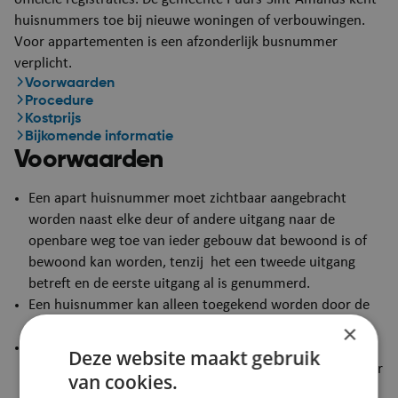
huisnummers toe bij nieuwe woningen of verbouwingen.
Voor appartementen is een afzonderlijk busnummer
verplicht.
Voorwaarden
Procedure
Kostprijs
Bijkomende informatie
Voorwaarden
Een apart huisnummer moet zichtbaar aangebracht
worden naast elke deur of andere uitgang naar de
openbare weg toe van ieder gebouw dat bewoond is of
bewoond kan worden, tenzij het een tweede uitgang
betreft en de eerste uitgang al is genummerd.
Een huisnummer kan alleen toegekend worden door de
gemeente.
×
Garages, hangars, schuren en andere bijgebouwen horen
Deze website maakt gebruik
bij het hoofdgebouw en krijgen geen huisnummer. Zijn er
van cookies.
verschillende wooneenheden in 1 gebouw, bijvoorbeeld