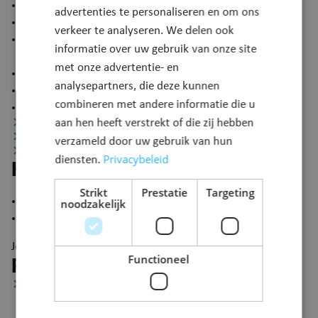
Fera-Orga, Lodderstraat 24, 2880 Bornem
advertenties te personaliseren en om ons
Comarkt, G. Gezellelaan 78, 2870 Puurs-Sint-Amands
verkeer te analyseren. We delen ook
Tuincentrum Plettinckx Horta, Klein Mechelen 35, 2880
informatie over uw gebruik van onze site
Bornem
met onze advertentie- en
AD Delhaize, Borgstraat 138, 2890 Puurs-Sint-Amands
analysepartners, die deze kunnen
Supermarkt Magda, Lippelostraat 24, 1840 Malderen
combineren met andere informatie die u
Okay Buggenhout, Brielstraat 1, 9255 Buggenhout
aan hen heeft verstrekt of die zij hebben
Kostprijs
Reglementen
verzameld door uw gebruik van hun
Bijkomende informatie
Privacybeleid
diensten.
Kostprijs
Strikt
Prestatie
Targeting
Rol kleine huisvuilzakken: 10 euro
noodzakelijk
Rol grote huisvuilzakken: 20 euro
Je koopt de huisvuilzakken aan per rol van tien stuks.
Functioneel
Reglementen
Belasting op het inzamelen en verwijderen van
huishoudelijke en daarmee vergelijkbare
bedrijfsafvalstoffen (IVAREM) - Vaststelling