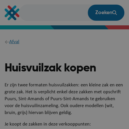
Overslaan
en
Zoeken
naar
de
inhoud
gaan
Breadcrumb
Afval
Huisvuilzak kopen
​​​Er zijn twee formaten huisvuilzakken: een kleine zak en een
grote zak. Het is verplicht enkel deze zakken met opschrift
Puurs, Sint-Amands of Puurs-Sint-Amands te gebruiken
voor de huisvuilinzameling. Ook oudere modellen (wit,
bruin, grijs) hiervan blijven geldig.
Je koopt de zakken in deze verkooppunten: