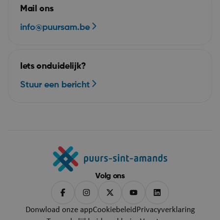
puurs-sint-amands-
Mail ons
echo.cipalschaubroeck.be
info@puursam.be
Iets onduidelijk?
Stuur een bericht
__RequestVerificationToken
Se
Microsoft Corporation
webshop.puurs-sint-
amands.be
Volg ons
Donwload onze app
Cookiebeleid
Privacyverklaring