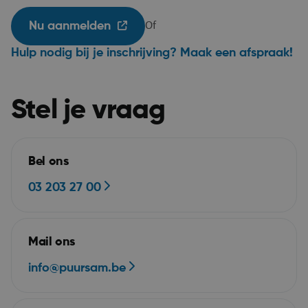
Nu aanmelden
Of
Hulp nodig bij je inschrijving? Maak een afspraak!
Stel je vraag
__RequestVerificationToken
Se
Microsoft Corporation
webshop.puurs-sint-
amands.be
Bel ons
03 203 27 00
Mail ons
info@puursam.be
Google Privacy Policy