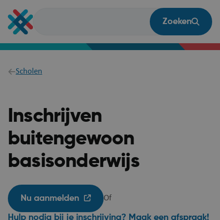
Overslaan
en
Zoeken
naar
de
inhoud
gaan
Breadcrumb
Scholen
Inschrijven
buitengewoon
basisonderwijs
Nu aanmelden
Of
Hulp nodig bij je inschrijving? Maak een afspraak!