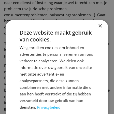
naar een dienst of instelling waar je wel terecht kan met je
probleem (bv. juridische problemen,
consumentenproblemen, huisvestingsproblemen...). Gaat
het om een melding of een informatievraag dan zal de
×
dienst klachtenbeheer je zo goed mogelijk helpen en
Deze website maakt gebruik
doorverwijzen naar de betrokken dienst.
van cookies.
Toch een klacht?
De bedoeling van de dienst klachtenbeheer
We gebruiken cookies om inhoud en
is om te bemiddelen om zo tot een oplossing van het
advertenties te personaliseren en om ons
probleem te komen.
verkeer te analyseren. We delen ook
Een klachtdossier begint met jouw relaas over een
informatie over uw gebruik van onze site
medewerker of dienst van de gemeente of OCMW van
met onze advertentie- en
Puurs-Sint-Amands. De dienst klachtenbeheer vat het
analysepartners, die deze kunnen
verhaal samen en vraagt uitleg aan het diensthoofd van de
combineren met andere informatie die u
betrokken dienst. Op basis van het verhaal van de klager, de
aan hen heeft verstrekt of die zij hebben
reactie van de betreffende dienst en eventueel andere
verzameld door uw gebruik van hun
informatie (gesprekken met andere betrokken partijen of
Privacybeleid
diensten.
getuigen, plaatsbezoeken, briefwisseling...) beoordeelt de