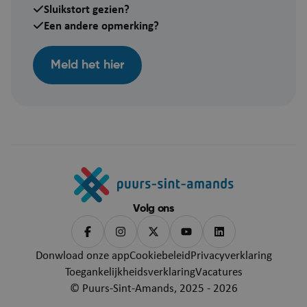
Sluikstort gezien?
Een andere opmerking?
Meld het hier
ASP.NET_SessionId
Se
Microsoft Corporation
Volg ons
webshop.puurs-sint-
amands.be
Donwload onze app
Cookiebeleid
Privacyverklaring
Toegankelijkheidsverklaring
Vacatures
© Puurs-Sint-Amands, 2025 - 2026