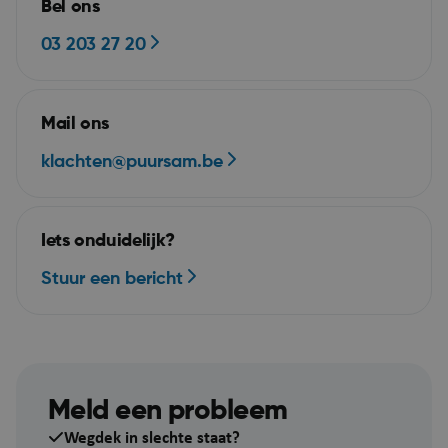
amands.be
Bel ons
03 203 27 20
Mail ons
klachten@puursam.be
Google Privacy Policy
Iets onduidelijk?
Stuur een bericht
ARRAffinity
Se
Microsoft Corporation
Meld een probleem
.mijn.puurs-sint-
amands.be
Wegdek in slechte staat?