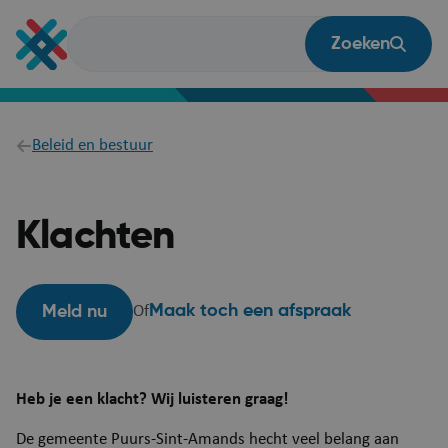
Overslaan
en
Zoeken
naar
de
inhoud
gaan
Breadcrumb
Beleid en bestuur
Klachten
Maak toch een afspraak
Meld nu
Of
​​​​​​​​​​​​​​​​Heb je een klacht? Wij luisteren graag!
De gemeente Puurs-Sint-Amands hecht veel belang aan