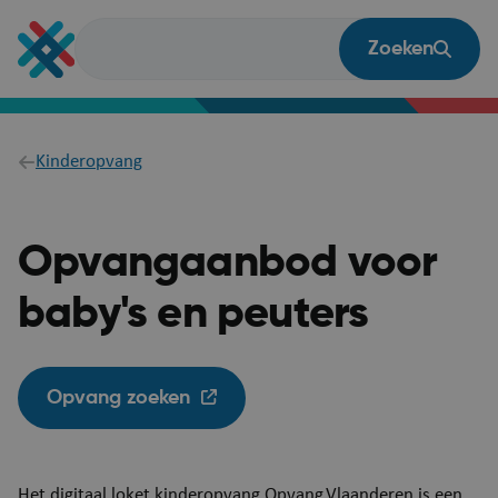
Overslaan
en
Zoeken
naar
de
inhoud
gaan
Breadcrumb
Kinderopvang
Opvangaanbod voor
baby's en peuters
Opvang zoeken
Het digitaal loket kinderopvang Opvang.Vlaanderen is een