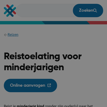
Overslaan
en
Zoeken
naar
de
inhoud
gaan
Breadcrumb
Reizen
Reistoelating voor
minderjarigen
Online aanvragen
​​​​​​​​​Reist je
minderjarig kind
zonder zijn ouder(s) naar het