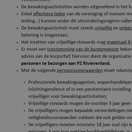
De bewakingsactiviteiten worden uitgeoefend in het 
Enkel
effectieve leden
van de vereniging of mensen m
leiding…) kunnen onder dit uitzonderingsregime valle
De bewakingsactiviteit moet steeds
vrijwillig
en
onbez
beloning is toegestaan;
__RequestVerificat
Het inzetten van vrijwillige stewards mag
maximaal 4 k
Er moet een
toestemming van de burgemeester
bekome
advies van de korpschef, hiervoor dient de organisati
personen te bezorgen aan PZ Rivierenland.
Met de volgende
persoonsvoorwaarden
moet rekenin
Professionele bewakingsagenten, wapenhandelaars
inlichtingendienst of in een penitentiaire instelli
vrijwilliger voor bewakingsactiviteiten;
Vrijwillige stewards mogen de voorbije 3 jaar geen 
De vrijwilligers mogen bepaalde veroordelingen n
veiligheidsvoorwaarden voldoen die ook gelden v
ARRAffinity
De vrijwilligers moeten minstens 18 jaar oud zijn 
minstens 3 jaar hun wettige hoofdverblijfplaats in