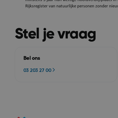
Rijksregister van natuurlijke personen zonder nieu
Stel je vraag
ASP.NET_SessionId
Bel ons
03 203 27 00
ARRAffinitySameSit