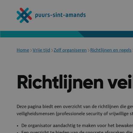
Overslaan
en
naar
de
inhoud
gaan
Breadcrumb
Home
Vrije tijd
Zelf organiseren
Richtlijnen en regels
Richtlijnen v
Deze pagina biedt een overzicht van de richtlijnen die
veiligheidsmensen (professionele security of vrijwillige
De organisator aandachtig te maken voor het bewaken
Een overzicht te bieden van de concrete afspraken di