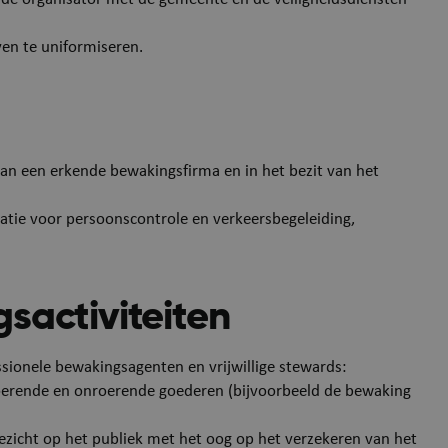
en te uniformiseren.
an een erkende bewakingsfirma en in het bezit van het
satie voor persoonscontrole en verkeersbegeleiding,
sactiviteiten
sionele bewakingsagenten en vrijwillige stewards:
oerende en onroerende goederen (bijvoorbeeld de bewaking
zicht op het publiek met het oog op het verzekeren van het