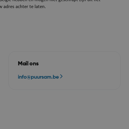
Windows Azure-cloud
w adres achter te laten.
wordt gebruikt voor 
om ervoor te zorgen 
verzoeken om bezoek
tijdens elke browsese
dezelfde server word
Sessie
Microsoft Corporation
Deze cookie wordt in
webshop.puurs-sint-
Doubleclick en voert 
amands.be
Mail ons
over hoe de eindgebr
website gebruikt en 
info@puursam.be
advertenties die de 
heeft gezien voordat 
genoemde website be
e
Sessie
Microsoft Corporation
Bij het gebruik van M
.mijn.puurs-sint-
als hostingplatform 
amands.be
inschakelen van load 
zorgt deze cookie er