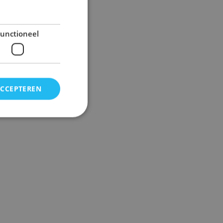
unctioneel
ACCEPTEREN
elding en
 voor