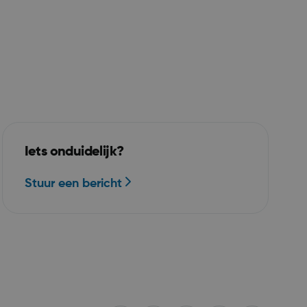
platform. Het
taakverdeling
dat de
erspagina's
ssie naar
en gerouteerd.
gesteld door
informatie uit
Iets onduidelijk?
uiker de
over eventuele
Stuur een bericht
eindgebruiker
hij de
zocht.
icrosoft Azure
en het
balancing,
voor dat