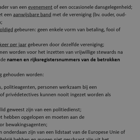
algemeen gebruik, ge
echo.cipalschaubroeck.be
kader van een
evenement
of een occasionele dansgelegenheid;
sites die zijn geschrev
et een
aanwijsbare band
met de vereniging (bv. ouder, oud-
Meestal gebruikt om
n;
gebruikerssessie door
oldigd
gebeuren: geen enkele vorm van betaling, fooi of
onderhouden.
ionToken
Sessie
Microsoft Corporation
Dit is een anti-verval
eer per jaar
gebeuren door dezelfde vereniging;
webshop.puurs-sint-
is ingesteld door web
amands.be
n worden voor het inzetten van vrijwillige stewards na
zijn gebouwd met A
e de
namen en rijksregistersnummers van de betrokken
technologieën. Het i
Google Privacy P
om het ongeautorise
g gehouden worden:
van inhoud op een we
, politieagenten, personen werkzaam bij een
stoppen, ook wel Cro
ng of privédetectives kunnen nooit ingezet worden als
Request Forgery gen
bevat geen informati
lid geweest zijn van een politiedienst;
gebruiker en wordt ve
iet hebben opgelopen en moeten aan de
het sluiten van de br
oor bewakingsagenten;
Sessie
Microsoft Corporation
Deze cookie wordt in
en onderdaan zijn van een lidstaat van de Europese Unie of
.mijn.puurs-sint-
websites die draaien
amands.be
 België hebben en mogen niet geschrapt zijn uit het