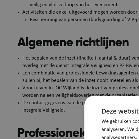
veilig en vlot verloop van het evenement.
Activiteiten die enkel uitgevoerd mogen worden door
Bescherming van personen (bodyguarding of VIP-pr
Algemene richtlijnen
Het bepalen van de inzet (finaliteit, aantal & duur) 
overleg met de dienst Integrale Veiligheid en PZ Rivie
Een combinatie van professionele bewakingsagenten en 
zullen bij het bepalen van de inzet nooit meetellen a
Voor fuiven in JOC Wijland is de inzet van profession
worden na een veiligheidsoverleg met de organisatie;
De contactgegevens van de professionele bewakingsfi
Deze websit
Integrale Veiligheid.
We gebruiken coo
analyseren. We d
Professionele bewaki
analysepartners,