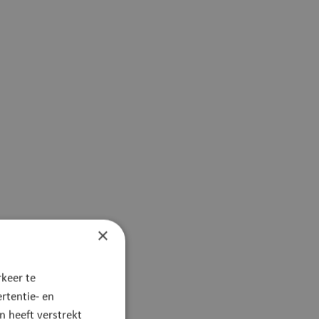
×
keer te
rtentie- en
 heeft verstrekt