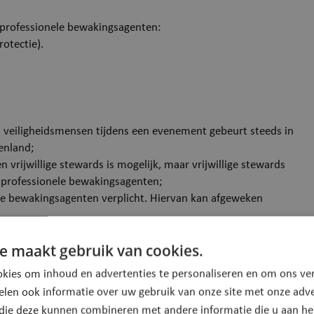
 professionele bewakingsagenten:
otectie).
van veiligheidsmensen tijdens een evenement gebeurt steeds in
renland;
vrijwillige stewards is mogelijk, maar vrijwillige stewards
ls professionele bewakingsagenten;
ele bewakingsagenten verplicht. Hiervan kan afgeweken
rma worden door de organisator bezorgd aan de dienst
e maakt gebruik van cookies.
kies om inhoud en advertenties te personaliseren en om ons ver
elen ook informatie over uw gebruik van onze site met onze adve
ngsagenten
 die deze kunnen combineren met andere informatie die u aan hen