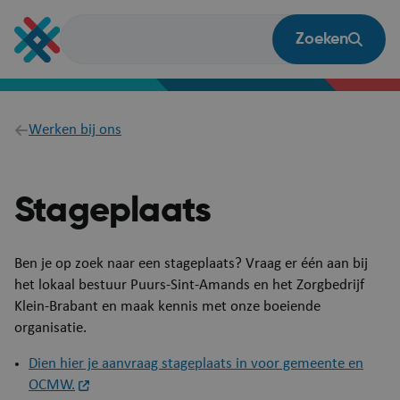
Overslaan
en
Zoeken
naar
de
inhoud
gaan
Breadcrumb
Werken bij ons
Stageplaats
​​​​​​​Ben je op zoek naar een stageplaats? Vraag er één aan bij
het lokaal bestuur Puurs-Sint-Amands en het Zorgbedrijf
Klein-Brabant en maak kennis met onze boeiende
organisatie.
Dien hier je aanvraag stageplaats in voor gemeente en
OCMW.