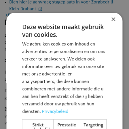
Dien hier je aanvraag stageplaats in voor Zorgbedrijf
Klein-Brabant.
Procedure
×
Procedure
Deze website maakt gebruik
van cookies.
1. Dien je aanvraag in
De dienst HRM brengt de betrokken
diensten op de hoogte van je stageaanvraag en bekijkt de
We gebruiken cookies om inhoud en
mogelijkheden.
advertenties te personaliseren en om ons
verkeer te analyseren. We delen ook
2. Ga op kennismakingsgesprek
informatie over uw gebruik van onze site
Is er een stageplaats vrij voor jou? Dan ontvang je een
met onze advertentie- en
uitnodiging voor een kennismakingsgesprek.
analysepartners, die deze kunnen
combineren met andere informatie die u
De algemeen directeur keurt je stageaanvraag definitief
aan hen heeft verstrekt of die zij hebben
goed.
verzameld door uw gebruik van hun
Bij elke stageaanvraag houdt de gemeente rekening met de
Privacybeleid
diensten.
wetgeving rond veiligheid en de bescherming van het
welzijn van de stagiairs.
Strikt
Prestatie
Targeting