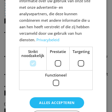
informatie over uw gebruik van onze site
Procedure
met onze advertentie- en
Kostprijs
analysepartners, die deze kunnen
Reglementen
Procedure
combineren met andere informatie die u
aan hen heeft verstrekt of die zij hebben
Vraag het stedenbouwkundig attest aan bij de instantie
verzameld door uw gebruik van hun
bevoegd voor het afleveren van een
Privacybeleid
diensten.
omgevingsvergunning. Voor particulieren is dat bijna
altijd de gemeente.
Strikt
Prestatie
Targeting
noodzakelijk
De instantie verleent het attest op basis van een door jou
opgemaakt schetsontwerp. Zo verkrijg je meer zekerheid
over de bouwmogelijkheden van een bepaald perceel.
Je hebt voor de aanvraag geen architect nodig. En je hoeft
Functioneel
niet de eigenaar van de betrokken grond te zijn.
Het aanvraagformulier vind je
hier.
Kostprijs
ALLES ACCEPTEREN
De aanvraag bedraagt € 100.
Reglementen