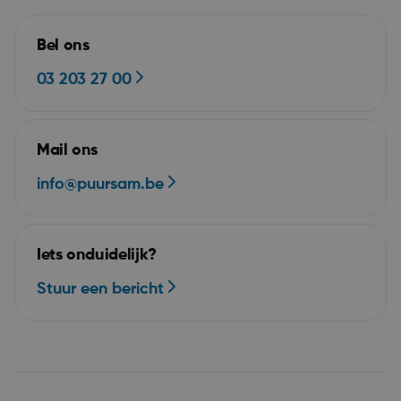
Bel ons
03 203 27 00
VISITOR_PRIVACY_METADATA
5 maa
YouTube
we
.youtube.com
Mail ons
info@puursam.be
Iets onduidelijk?
Stuur een bericht