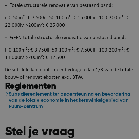
Totale structurele renovatie van bestaand pand:
i. 0-50m²: € 7.500ii. 50-100m²: € 15.000iii. 100-200m²: €
22.000iv. >200m²: € 25.000
GEEN totale structurele renovatie van bestaand pand:
i. 0-100m²: € 3.750ii. 50-100m²: € 7.500iii. 100-200m²: €
11.000iv. >200m²: € 12.500
De subsidie kan nooit meer bedragen dan 1/3 van de totale
bouw- of renovatiekosten excl. BTW.
ARRAffinitySameSite
Se
Microsoft Corporation
Reglementen
.mijn.puurs-sint-
amands.be
Subsidiereglement ter ondersteuning en bevordering
van de lokale economie in het kernwinkelgebied van
Puurs-centrum
Stel je vraag