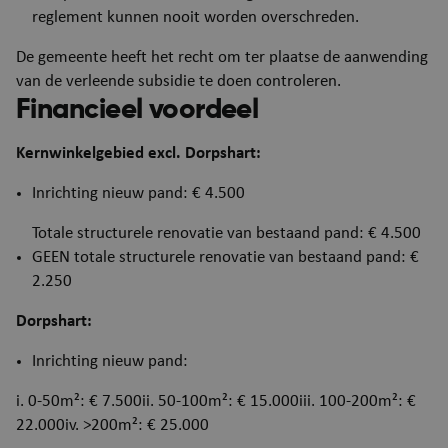
reglement kunnen nooit worden overschreden.
ARRAffinity
Se
Microsoft Corporation
De gemeente heeft het recht om ter plaatse de aanwending
.mijn.puurs-sint-
van de verleende subsidie te doen controleren.
amands.be
Financieel voordeel
Kernwinkelgebied excl. Dorpshart:
Inrichting nieuw pand: € 4.500
Totale structurele renovatie van bestaand pand: € 4.500
GEEN totale structurele renovatie van bestaand pand: €
2.250
Dorpshart:
Inrichting nieuw pand:
i. 0-50m²: € 7.500ii. 50-100m²: € 15.000iii. 100-200m²: €
ASP.NET_SessionId
Se
Microsoft Corporation
webshop.puurs-sint-
22.000iv. >200m²: € 25.000
amands.be