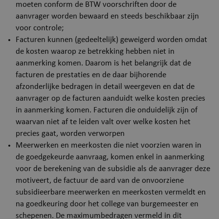
moeten conform de BTW voorschriften door de
aanvrager worden bewaard en steeds beschikbaar zijn
voor controle;
__RequestVerificationToken
Se
Microsoft Corporation
Facturen kunnen (gedeeltelijk) geweigerd worden omdat
webshop.puurs-sint-
de kosten waarop ze betrekking hebben niet in
amands.be
aanmerking komen. Daarom is het belangrijk dat de
facturen de prestaties en de daar bijhorende
afzonderlijke bedragen in detail weergeven en dat de
aanvrager op de facturen aanduidt welke kosten precies
in aanmerking komen. Facturen die onduidelijk zijn of
waarvan niet af te leiden valt over welke kosten het
precies gaat, worden verworpen
Meerwerken en meerkosten die niet voorzien waren in
Google Privacy Policy
de goedgekeurde aanvraag, komen enkel in aanmerking
voor de berekening van de subsidie als de aanvrager deze
motiveert, de factuur de aard van de onvoorziene
subsidieerbare meerwerken en meerkosten vermeldt en
na goedkeuring door het college van burgemeester en
schepenen. De maximumbedragen vermeld in dit