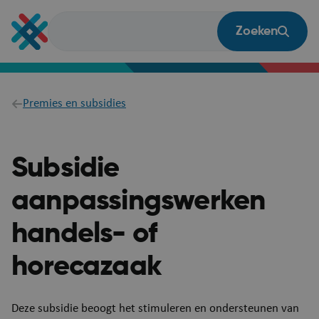
Overslaan
en
Zoeken
naar
de
inhoud
gaan
Breadcrumb
Premies en subsidies
Subsidie
aanpassingswerken
handels- of
horecazaak
​​​Deze subsidie beoogt het stimuleren en ondersteunen van