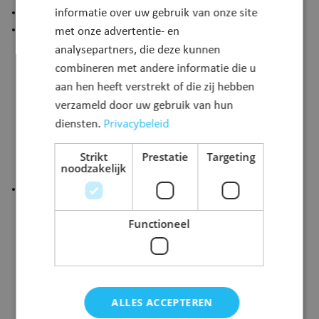
de eigen identiteitskaart
informatie over uw gebruik van onze site
betalingsbewijs gerechtsdeurwaarder
met onze advertentie- en
analysepartners, die deze kunnen
Let op!
Bij eenzijdige ontbinding wordt de andere partij
combineren met andere informatie die u
hiervan binnen de acht dagen op de hoogte gebracht.
aan hen heeft verstrekt of die zij hebben
Deze kennisgeving gebeurt aan de hand van een
verzameld door uw gebruik van hun
gerechtsdeurwaardersexploot. Diegene die de verklaring
Privacybeleid
diensten.
van eenzijdige beëindiging aflegt moet de kosten hiervan
vooraf betalen bij een deurwaarder en het bewijs van
Strikt
Prestatie
Targeting
betaling van deze kosten binnen brengen.
noodzakelijk
Beide partners beëindigen wettelijk samenwonen in
onderlinge overeenstemming
Functioneel
Online
Jij of je partner vult het aanvraagformulier in.
De andere persoon ontvangt een e-mail om het
formulier mee te ondertekenen.
We controleren de aanvraag.
ALLES ACCEPTEREN
Op afspraak