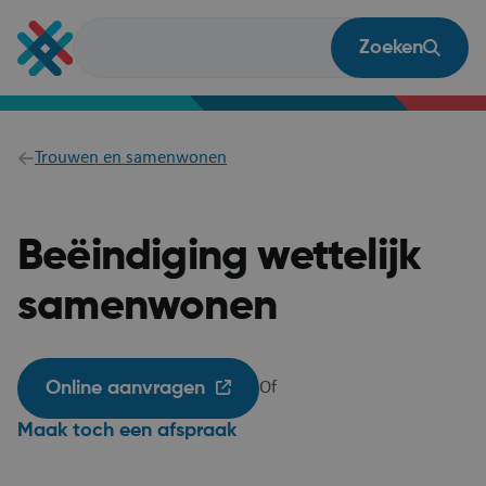
Overslaan
en
Zoeken
naar
de
inhoud
gaan
Breadcrumb
Trouwen en samenwonen
Beëindiging wettelijk
samenwonen
Online aanvragen
Of
Maak toch een afspraak