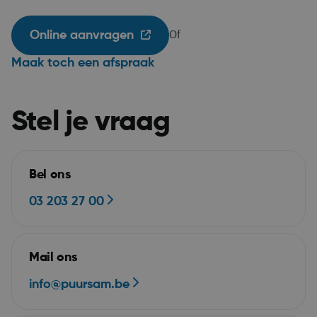
Online aanvragen
Of
Maak toch een afspraak
Stel je vraag
__RequestVerificationToken
Se
Microsoft Corporation
webshop.puurs-sint-
amands.be
Bel ons
03 203 27 00
Mail ons
info@puursam.be
Google Privacy Policy