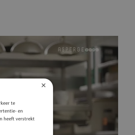
×
keer te
rtentie- en
 heeft verstrekt