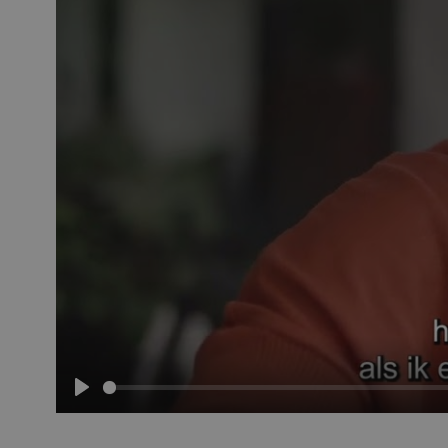
ASP.NET_SessionId
ARRAffinitySameSit
Afspelen