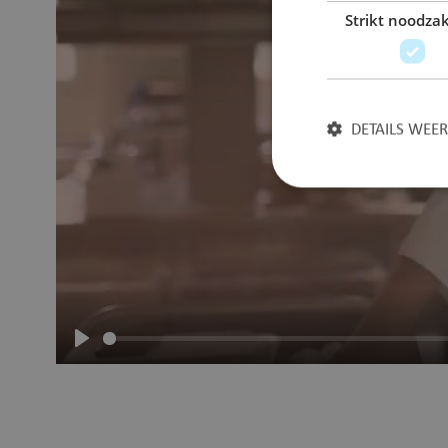
Strikt noodzak
DETAILS WEE
Strikt noodzakelijke
accountbeheer. De we
Naam
Afspelen
JSESSIONID