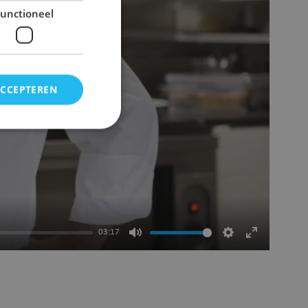
unctioneel
ACCEPTEREN
elding en
03:17
Dempen
Instellingen
Volledig
 voor
scherm
bruikt door
openen
en in JSP.