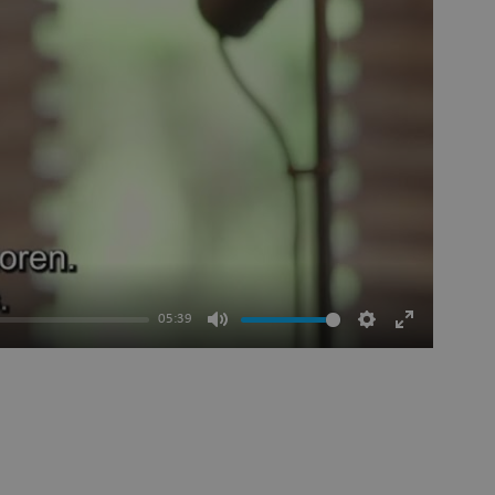
05:39
Dempen
Instellingen
Volledig
scherm
openen