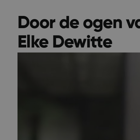
Door de ogen va
__RequestVerificat
Elke Dewitte
ARRAffinity