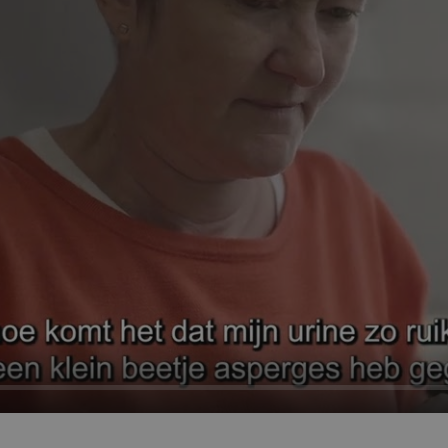
om ervoor te zorgen 
verzoeken om bezoek
tijdens elke browsese
dezelfde server word
Sessie
Microsoft Corporation
Deze cookie wordt in
webshop.puurs-sint-
Doubleclick en voert 
amands.be
over hoe de eindgebr
website gebruikt en 
advertenties die de 
heeft gezien voordat 
genoemde website be
e
Sessie
Microsoft Corporation
Bij het gebruik van M
.mijn.puurs-sint-
als hostingplatform 
amands.be
inschakelen van load 
zorgt deze cookie er
verzoeken van één
bezoekersbrowsersess