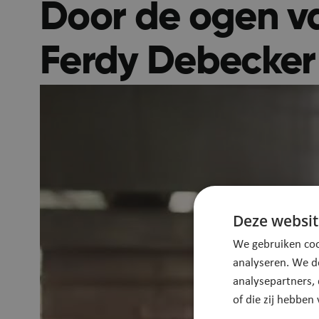
Door de ogen va
Ferdy Debecker
Deze websit
We gebruiken coo
analyseren. We d
analysepartners,
of die zij hebbe