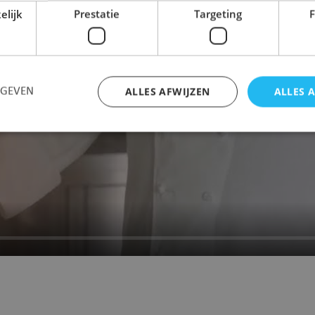
elijk
Prestatie
Targeting
F
ALLES AFWIJZEN
ALLES 
RGEVEN
Strikt noodzakelijk
Prestatie
Targeting
Functioneel
 cookies maken de kernfunctionaliteiten van de website mogelijk, zoals gebruikersaanm
bsite kan niet goed worden gebruikt zonder de strikt noodzakelijke cookies.
Aanbieder
/
Vervaldatum
Omschrijving
Domein
Sessie
Oracle Corporation
Platformsessiecookie
puurs-sint-amands-
algemeen gebruik, ge
echo.cipalschaubroeck.be
sites die zijn geschrev