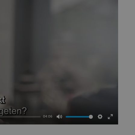
dat de
erspagina's
ssie naar
en gerouteerd.
gesteld door
informatie uit
uiker de
over eventuele
eindgebruiker
hij de
zocht.
icrosoft Azure
en het
balancing,
voor dat
04:06
Dempen
Instellingen
Volledig
ie altijd door
scherm