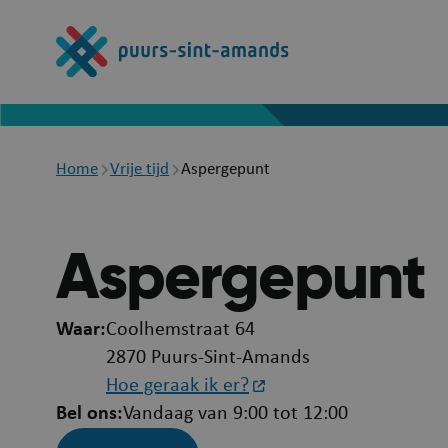
Overslaan
en
naar
de
inhoud
gaan
Breadcrumb
Home
Vrije tijd
Aspergepunt
Aspergepunt
Waar
Coolhemstraat 64
2870 Puurs-Sint-Amands
Hoe geraak ik er?
Bel ons
Vandaag van 9:00 tot 12:00