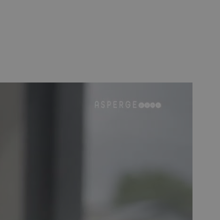
 een anonieme
 de server te
singscookie die
applicaties die
SP.NET MVC-
s ontworpen
olicy
erd plaatsen
bsite te
ss-Site
oemd. Het
e over de
rnietigd bij
owser.
gesteld door
 op het
platform. Het
taakverdeling