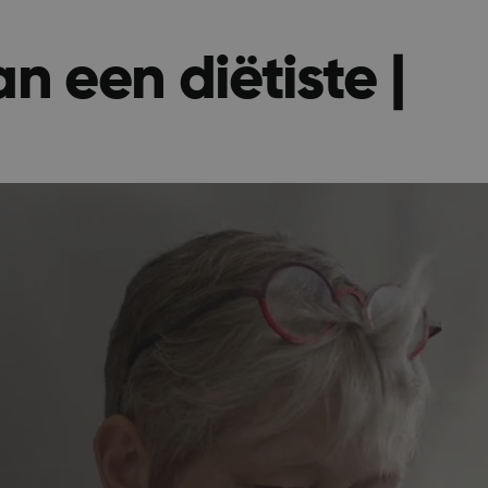
Meestal gebruikt om
gebruikerssessie door
onderhouden.
n een diëtiste |
ionToken
Sessie
Microsoft Corporation
Dit is een anti-verval
webshop.puurs-sint-
is ingesteld door web
amands.be
zijn gebouwd met A
technologieën. Het i
Google Privacy P
om het ongeautorise
van inhoud op een we
stoppen, ook wel Cro
Request Forgery gen
bevat geen informati
gebruiker en wordt ve
het sluiten van de br
Sessie
Microsoft Corporation
Deze cookie wordt in
.mijn.puurs-sint-
websites die draaien
amands.be
Windows Azure-cloud
wordt gebruikt voor 