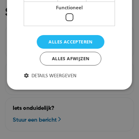
Functioneel
Stel je vraag
Bel ons
ALLES ACCEPTEREN
03 203 27 00
ALLES AFWIJZEN
Mail ons
DETAILS WEERGEVEN
info@puursam.be
Strikt noodzakelijk
Prestatie
Targeting
Iets onduidelijk?
Functioneel
Stuur een bericht
Strikt noodzakelijke cookies maken de
kernfunctionaliteiten van de website mogelijk, zoals
gebruikersaanmelding en accountbeheer. De
website kan niet goed worden gebruikt zonder de