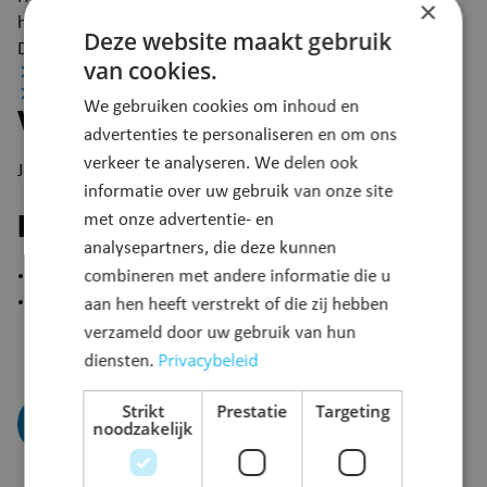
×
heb je advies nodig? ​Wil je een doorgangswoning huren?
Deze website maakt gebruik
Doe dan een beroep op het OCMW.
van cookies.
Voorwaarde
Meebrengen
We gebruiken cookies om inhoud en
Voorwaarde
advertenties te personaliseren en om ons
verkeer te analyseren. We delen ook
Je woont in Puurs-Sint-Amands.
informatie over uw gebruik van onze site
met onze advertentie- en
Meebrengen
analysepartners, die deze kunnen
​identiteitskaart;
combineren met andere informatie die u
documenten van huurwoning: huurcontract,
aan hen heeft verstrekt of die zij hebben
contactgegeven eigenaar.
verzameld door uw gebruik van hun
Privacybeleid
diensten.
Strikt
Prestatie
Targeting
Afspraak maken
noodzakelijk