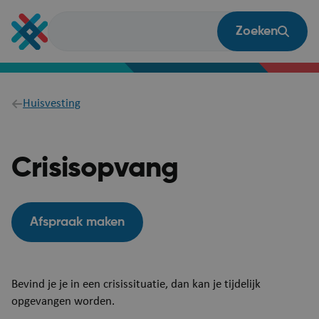
Overslaan
en
Zoeken
naar
de
inhoud
gaan
Breadcrumb
Huisvesting
Crisisopvang
Afspraak maken
Bevind je je in een crisissituatie, dan kan je tijdelijk
opgevangen worden.