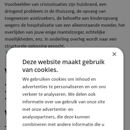
Voorbeelden van crisissituaties zijn huisbrand, een
dringend probleem in de thuiszorg, de opvang van
toegewezen asielzoekers, de behoefte aan kinderopvang
wegens de hospitalisatie van een alleenstaande moeder, het
overlijden van jouw enige mantelzorger, echtelijke
moeilijkheden, enz. In onderling overleg wordt naar een
structurele oplossing gezocht.
×
Voorwaarden
Wat meebrengen
Deze website maakt gebruik
Procedure
van cookies.
Voorwaarden
We gebruiken cookies om inhoud en
Je woont in Puurs-Sint-Amands.
advertenties te personaliseren en om ons
Je bent behoeftig.
verkeer te analyseren. We delen ook
Je bevindt je in een crisissituatie.
informatie over uw gebruik van onze site
met onze advertentie- en
Wat meebrengen
analysepartners, die deze kunnen
combineren met andere informatie die u
​identiteitskaart;