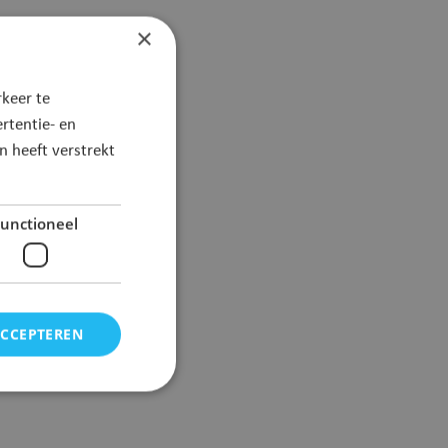
×
keer te
rtentie- en
 heeft verstrekt
unctioneel
ACCEPTEREN