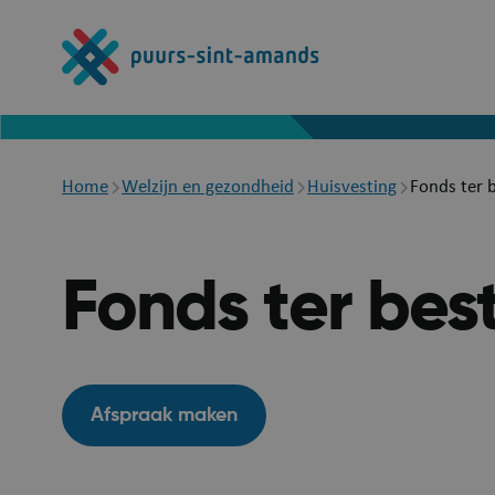
Overslaan
en
naar
de
inhoud
gaan
Breadcrumb
Home
Welzijn en gezondheid
Huisvesting
Fonds ter b
Fonds ter best
Afspraak maken