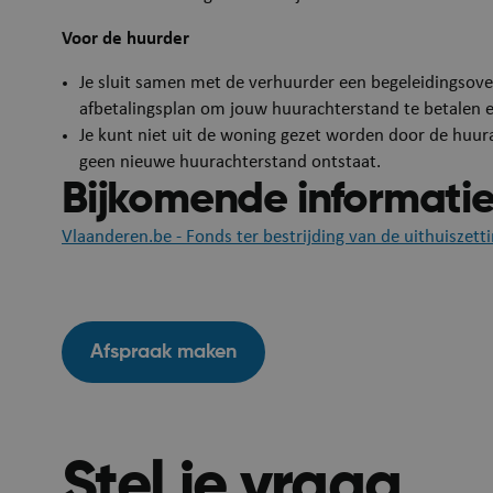
Strikt noodzakelijke
Voor de huurder
accountbeheer. De we
Je sluit samen met de verhuurder een begeleidingso
Naam
afbetalingsplan om jouw huurachterstand te betalen 
Je kunt niet uit de woning gezet worden door de huura
JSESSIONID
geen nieuwe huurachterstand ontstaat.
Bijkomende informati
Vlaanderen.be - Fonds ter bestrijding van de uithuiszett
__RequestVerificat
Afspraak maken
Stel je vraag