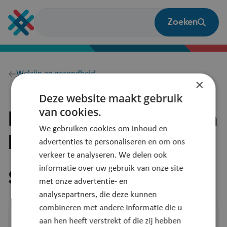
Overslaan
en
Zoeken
naar
de
inhoud
gaan
Breadcrumb
Welzijn en gezondheid
×
Deze website maakt gebruik
van cookies.
Hulpvoorzieningen aan
We gebruiken cookies om inhoud en
huis
advertenties te personaliseren en om ons
verkeer te analyseren. We delen ook
informatie over uw gebruik van onze site
Stel je vraag
met onze advertentie- en
analysepartners, die deze kunnen
combineren met andere informatie die u
Bel ons
aan hen heeft verstrekt of die zij hebben