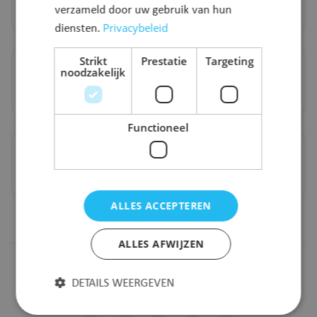
verzameld door uw gebruik van hun
03 203 27 00
Privacybeleid
diensten.
Strikt
Prestatie
Targeting
Mail ons
noodzakelijk
info@puursam.be
Functioneel
Iets onduidelijk?
Stuur een bericht
ALLES ACCEPTEREN
ALLES AFWIJZEN
DETAILS WEERGEVEN
Volg ons