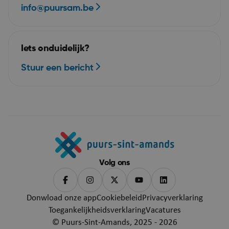
echo.cipalschaubroeck.be
info@puursam.be
Iets onduidelijk?
Stuur een bericht
__RequestVerificationToken
Se
Microsoft Corporation
webshop.puurs-sint-
amands.be
Volg ons
Donwload onze app
Cookiebeleid
Privacyverklaring
Toegankelijkheidsverklaring
Vacatures
Google Privacy Policy
© Puurs-Sint-Amands, 2025 - 2026