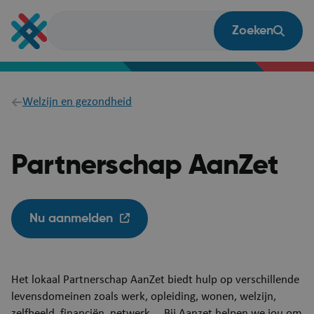
Overslaan
en
Zoeken
naar
de
inhoud
gaan
Breadcrumb
Welzijn en gezondheid
Partnerschap AanZet
Nu aanmelden
Het lokaal Partnerschap AanZet
biedt hulp op verschillende
levensdomeinen zoals werk, opleiding, wonen, welzijn,
zelfbeeld, financiën, netwerk ... Bij Aanzet helpen we jou om