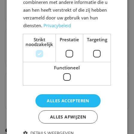
combineren met andere informatie die u
aan hen heeft verstrekt of die zij hebben
Meer info
verzameld door uw gebruik van hun
Privacybeleid
diensten.
Politieraad
Strikt
Prestatie
Targeting
noodzakelijk
Politiezone Rivierenland
Meer info
Functioneel
Hulpverleningszone Rivierenland
Zoneraad Hulpverleningszone Rivierenland
ALLES ACCEPTEREN
Meer info
ALLES AFWIJZEN
Stel je vraag
DETAILS WEERGEVEN