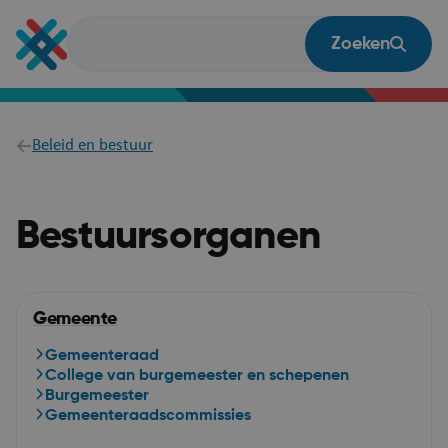
Overslaan
en
Zoeken
naar
de
inhoud
gaan
Breadcrumb
Beleid en bestuur
Bestuursorganen
Gemeente
Gemeenteraad
College van burgemeester en schepenen
Burgemeester
Gemeenteraadscommissies