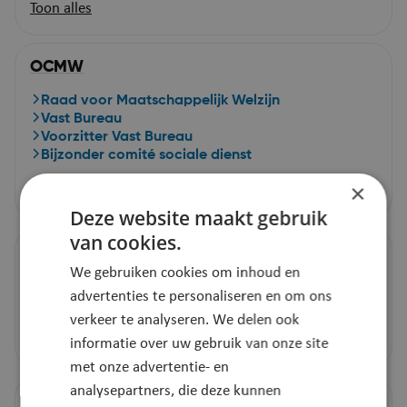
Toon alles
OCMW
Raad voor Maatschappelijk Welzijn
Vast Bureau
Voorzitter Vast Bureau
Bijzonder comité sociale dienst
×
Toon alles
Deze website maakt gebruik
van cookies.
Zorgbedrijf Klein-Brabant
We gebruiken cookies om inhoud en
Algemene Vergadering Zorgbedrijf Klein-Brabant
advertenties te personaliseren en om ons
Raad van Bestuur Zorgbedrijf Klein-Brabant
verkeer te analyseren. We delen ook
Toon alles
informatie over uw gebruik van onze site
met onze advertentie- en
analysepartners, die deze kunnen
Autonoom Gemeentebedrijf