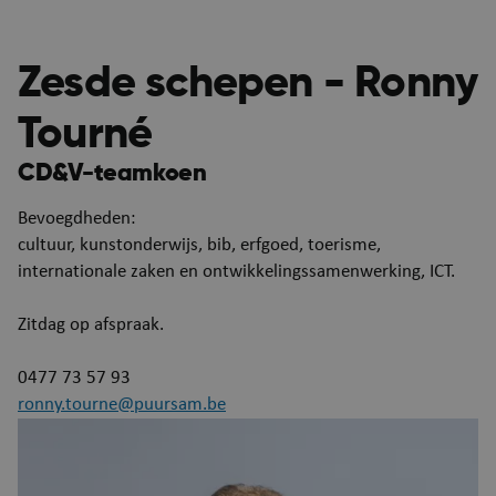
Zesde schepen - Ronny
Tourné
CD&V-teamkoen
Bevoegdheden:
cultuur, kunstonderwijs, bib, erfgoed, toerisme,
internationale zaken en ontwikkelingssamenwerking, ICT.
ASP.NET_SessionId
Se
Microsoft Corporation
Zitdag op afspraak.
webshop.puurs-sint-
amands.be
0477 73 57 93
ronny.tourne@puursam.be