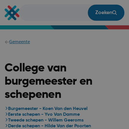
Overslaan
en
Zoeken
naar
de
inhoud
gaan
Breadcrumb
Gemeente
College van
burgemeester en
schepenen
Burgemeester - Koen Van den Heuvel
Eerste schepen - Yvo Van Damme
Tweede schepen - Willem Geeroms
Derde schepen - Hilde Van der Poorten