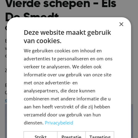
Vierde schepen - Els
De Smedt
×
CD&V-teamkoen
Deze website maakt gebruik
van cookies.
Bevoegdheden:
wonen, gebouwen en facilitair beheer,
We gebruiken cookies om inhoud en
dorpskernvernieuwing, kerkfabrieken.
advertenties te personaliseren en om ons
verkeer te analyseren. We delen ook
Zitdag op afspraak.
informatie over uw gebruik van onze site
met onze advertentie- en
Buisstraat 150 – 2890 Puurs-Sint-Amands
analysepartners, die deze kunnen
0498 19 37 91
combineren met andere informatie die u
els.desmedt@puursam.be
aan hen heeft verstrekt of die zij hebben
verzameld door uw gebruik van hun
Privacybeleid
diensten.
Strikt
Prestatie
Targeting