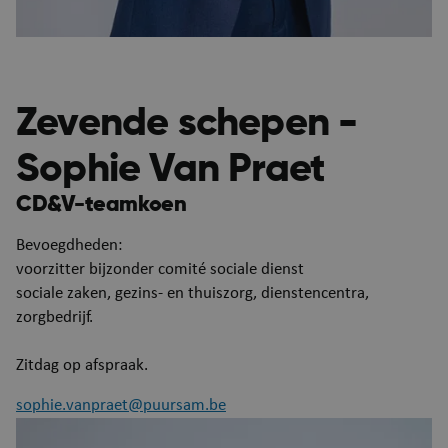
Zevende schepen -
Sophie Van Praet
CD&V-teamkoen
Bevoegdheden:
voorzitter bijzonder comité sociale dienst
sociale zaken, gezins- en thuiszorg, dienstencentra,
zorgbedrijf.
Zitdag op afspraak.
CookieScriptConsent
4 we
CookieScript
da
www.puurs-sint-
sophie.vanpraet@puursam.be
amands.be