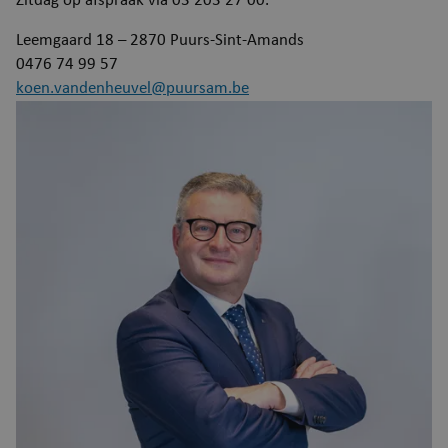
Zitdag op afspraak via 03 203 27 00.
Leemgaard 18 – 2870 Puurs-Sint-Amands
0476 74 99 57
koen.vandenheuvel@puursam.be