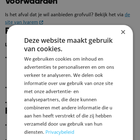
Voorwaarden
Is het afval dat je wil aanbieden grofvuil? Bekijk het via
de
site van Ivarem
Procedure
×
Deze website maakt gebruik
Laat je grof vuil thuis ophalen?
van cookies.
Verzeker jezelf dat het afval dat je wil aanbieden grofvuil
We gebruiken cookies om inhoud en
is, en niet een andere afvalfractie zoals bijvoorbeeld
advertenties te personaliseren en om ons
elektro, asbesthoudend materiaal of afval dat in een
verkeer te analyseren. We delen ook
restafvalzak zou passen.
informatie over uw gebruik van onze site
Maak een afspraak via de infolijn van IVAREM op
met onze advertentie- en
0800/90 441
of via hun website
analysepartners, die deze kunnen
Je ontvangt een betalingsverzoek van IVAREM.
combineren met andere informatie die u
Kostprijs
aan hen heeft verstrekt of die zij hebben
verzameld door uw gebruik van hun
Er is een vaste voorrijkost van €25en daarenboven nog
Privacybeleid
€0,41 per kilogram.
diensten.
Als je enkel een matras aanbied, betaal je de vaste