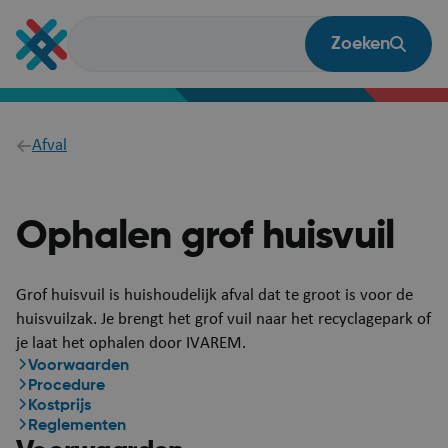
Overslaan
en
Zoeken
naar
de
inhoud
gaan
Breadcrumb
Afval
Ophalen grof huisvuil
Grof huisvuil is huishoudelijk afval dat te groot is voor de
huisvuilzak. Je brengt het grof vuil naar het recyclagepark of
je laat het ophalen door IVAREM.
Voorwaarden
Procedure
Kostprijs
Reglementen