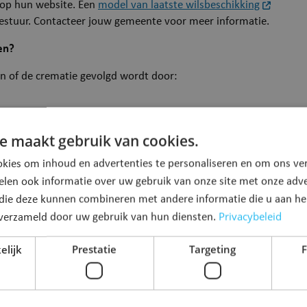
 op hun website. Een
model van laatste wilsbeschikking
Bestuur. Contacteer jouw gemeente voor meer informatie.
en?
en of de crematie gevolgd wordt door:
e maakt gebruik van cookies.
kies om inhoud en advertenties te personaliseren en om ons ver
ritoriale zee
elen ook informatie over uw gebruik van onze site met onze adve
andere plaats dan de begraafplaats. Dit kan enkel wanneer de
 die deze kunnen combineren met andere informatie die u aan hen
r geen laatste wilsbeschikking is, op gezamenlijk verzoek van
Privacybeleid
n verzameld door uw gebruik van hun diensten.
or minderjarigen is het verzoek van de ouders of de voogd
elijk
Prestatie
Targeting
F
bepalen?
plechtigheid laten opnemen: