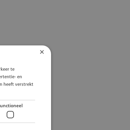
×
keer te
rtentie- en
 heeft verstrekt
unctioneel