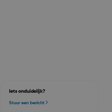
gesteld door
informatie uit
uiker de
over eventuele
eindgebruiker
hij de
zocht.
icrosoft Azure
en het
balancing,
voor dat
ie altijd door
 cluster
Iets onduidelijk?
Stuur een bericht
ebruikt om de
gebruiker en