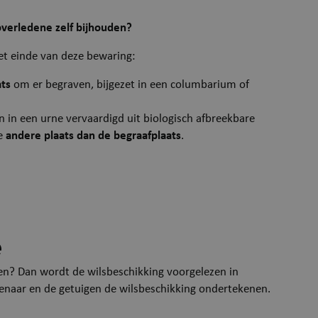
is ingesteld door web
amands.be
zijn gebouwd met A
verledene zelf bijhouden?
technologieën. Het i
Google Privacy P
t einde van deze bewaring:
om het ongeautorise
van inhoud op een we
ats
om er begraven, bijgezet in een columbarium of
stoppen, ook wel Cro
Request Forgery gen
 in een urne vervaardigd uit biologisch afbreekbare
bevat geen informati
de
andere plaats dan de begraafplaats
.
gebruiker en wordt ve
het sluiten van de br
Sessie
Microsoft Corporation
Deze cookie wordt in
.mijn.puurs-sint-
websites die draaien
amands.be
Windows Azure-cloud
wordt gebruikt voor 
e
om ervoor te zorgen 
verzoeken om bezoek
sen? Dan wordt de wilsbeschikking voorgelezen in
tijdens elke browsese
naar en de getuigen de wilsbeschikking ondertekenen.
dezelfde server word