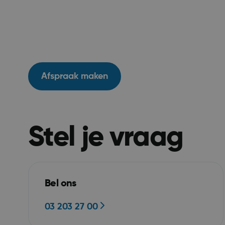
ASP.NET_SessionId
Afspraak maken
ARRAffinitySameSit
Stel je vraag
Bel ons
VISITOR_PRIVACY_
03 203 27 00