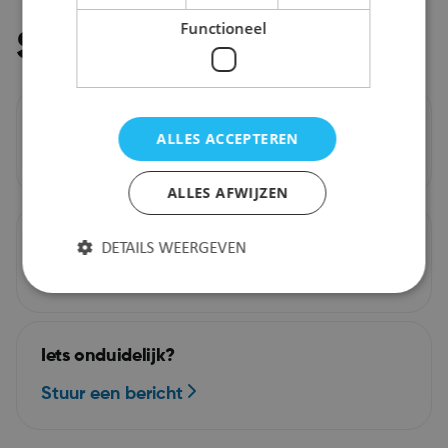
Functioneel
Stel je vraag
Bel ons
ALLES ACCEPTEREN
03 203 27 00
ALLES AFWIJZEN
Mail ons
DETAILS WEERGEVEN
info@puursam.be
Strikt noodzakelijk
Prestatie
Targeting
Iets onduidelijk?
Functioneel
Stuur een bericht
Strikt noodzakelijke cookies maken de
kernfunctionaliteiten van de website mogelijk, zoals
gebruikersaanmelding en accountbeheer. De
website kan niet goed worden gebruikt zonder de