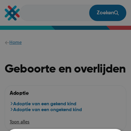
Overslaan
en
Zoeken
naar
de
inhoud
gaan
Breadcrumb
Home
Geboorte en overlijden
Adoptie
Adoptie van een gekend kind
Adoptie van een ongekend kind
Toon alles